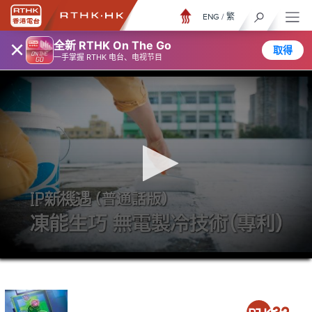
ENG
/
繁
×
全新 RTHK On The Go
取得
一手掌握 RTHK 电台、电视节目
0
seconds
of
5
minutes,
7