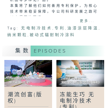
织品等多样化产品。
本集将了解他们如何善用专利保护，为核心
技术带来稳妥保障，令公司科研发展之路可
以走得更快更远。
更多...
Tag:
无电制冷技术
,
专利
,
油漆涂层降温
,
纳米颗粒
,
被动式辐射制冷涂料
集数
EPISODES
潮流创富(版
冻能生巧 无
权)
电制冷技术
(专利)