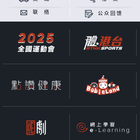
联 络
公众回馈