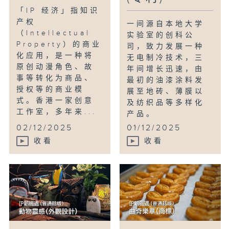
「IP 经济」指知识
产权
一间源自本地大学
（Intellectual
实验室的创科公
Property）的商业
司，致力发展一种
化应用，是一种将
无电制冷技术，三
原创动漫角色、故
年间增长迅速，由
事等转化为商品、
最初的油漆涂料发
授权等的商业模
展至地砖、薄膜以
式。香港一家创意
及纺织品等多样化
工作室，多年来...
产品。
...
02/12/2025
01/12/2025
收看
收看