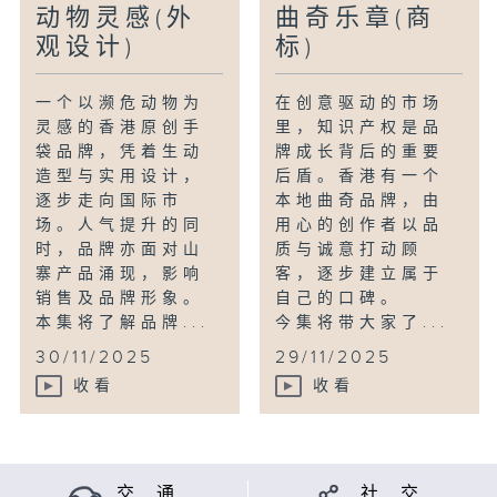
动物灵感(外
曲奇乐章(商
观设计)
标)
一个以濒危动物为
在创意驱动的市场
灵感的香港原创手
里，知识产权是品
袋品牌，凭着生动
牌成长背后的重要
造型与实用设计，
后盾。香港有一个
逐步走向国际市
本地曲奇品牌，由
场。人气提升的同
用心的创作者以品
时，品牌亦面对山
质与诚意打动顾
寨产品涌现，影响
客，逐步建立属于
销售及品牌形象。
自己的口碑。
本集将了解品牌...
今集将带大家了...
30/11/2025
29/11/2025
收看
收看
交 通
社 交