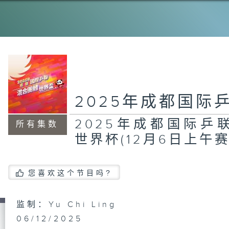
赛
2
乒
杯
赛
2025年成都国际
2025年成都国际乒
所有集数
2
世界杯(12月6日上午赛
乒
杯
赛
您喜欢这个节目吗?
监制：Yu Chi Ling
2
乒
06/12/2025
杯
赛