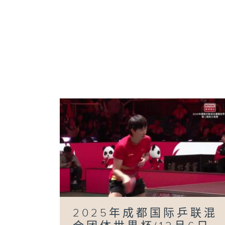
2025年成都国际乒联混