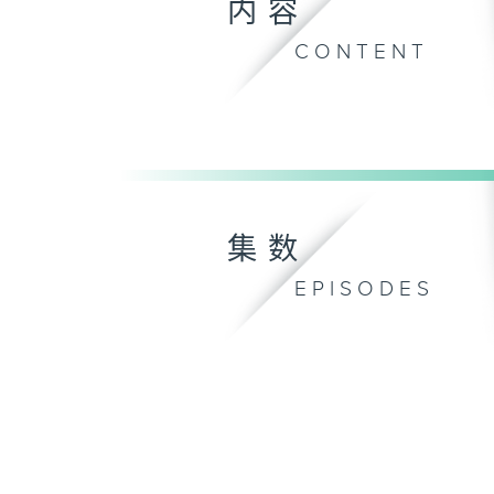
内容
CONTENT
集数
EPISODES