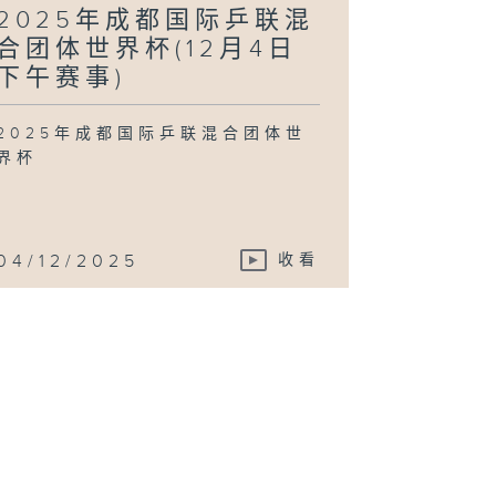
2025年成都国际乒联混
合团体世界杯(12月4日
下午赛事)
2025年成都国际乒联混合团体世
界杯
04/12/2025
收看