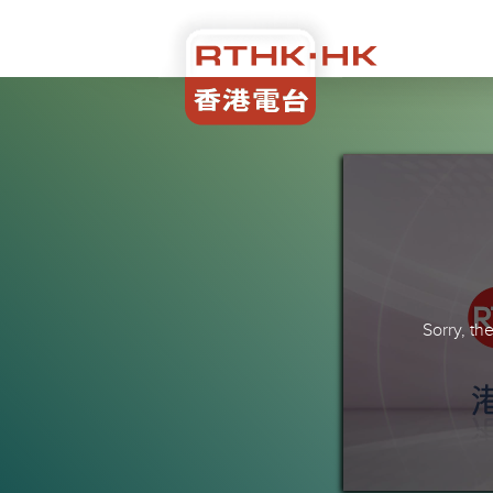
Sorry, t