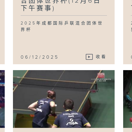
合团体世界杯(12月6日
下午赛事)
2025年成都国际乒联混合团体世
界杯
06/12/2025
收看