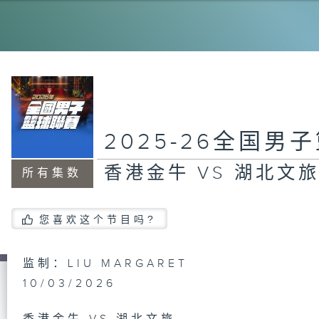
香
总
香
2025-26全国男
准
香港金牛 VS 湖北文
所有集数
香
您喜欢这个节目吗?
准
监制：LIU MARGARET
10/03/2026
香
准