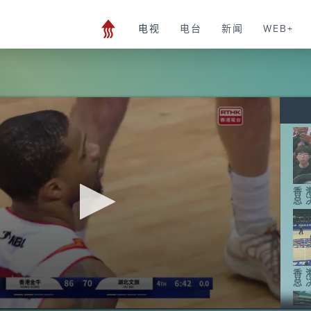
电视
电台
新闻
WEB+
香
总
香
总