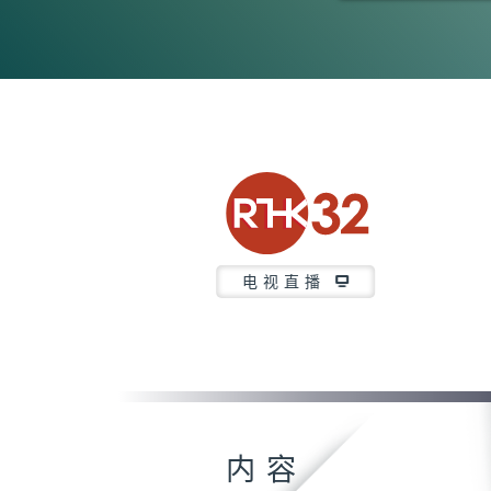
0
seconds
of
1
hour,
50
minutes,
12
seconds
Volume
90%
电视直播
内容