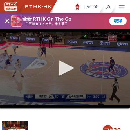
ENG
/
繁
×
全新 RTHK On The Go
取得
一手掌握 RTHK 电台、电视节目
0
seconds
of
1
hour,
33