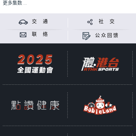
更多集数 ...
交 通
社 交
联 络
公众回馈