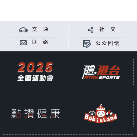
交 通
社 交
联 络
公众回馈