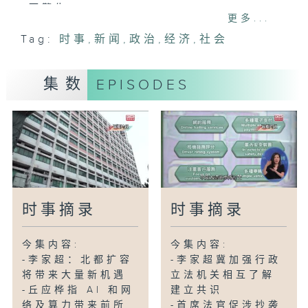
面警告
更多...
- 3月零售业总销货价值临时估计339亿元
Tag:
时事
,
新闻
,
政治
,
经济
,
社会
-政府拟修例规管夹公仔机及弹珠机店
-五一黄金周101万内地客访港酒店入住率
集数
EPISODES
达 9 成
-粉岭绕道(东段)首日通车繁忙时间料可省
10分钟
-湖南长沙烟花厂爆炸 26 死
-特朗普对美伊达成协议乐观
时事摘录
时事摘录
今集内容:
今集内容:
-李家超：北都扩容
-李家超冀加强行政
将带来大量新机遇
立法机关相互了解
-丘应桦指 AI 和网
建立共识
络及算力带来前所
-首席法官促涉抄袭