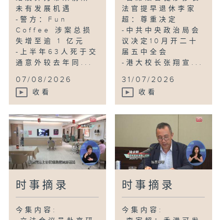
未有发展机遇
法官提早退休李家
-警方：Fun
超：尊重决定
Coffee 涉案总损
-中共中央政治局会
失增至逾 1 亿元
议决定10月开二十
-上半年63人死于交
届五中全会
通意外较去年同...
-港大校长张翔宣...
07/08/2026
31/07/2026
收看
收看
时事摘录
时事摘录
今集内容:
今集内容: