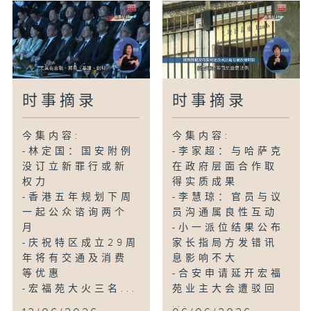
时事摘录
时事摘录
今集内容:
今集内容:
-林定国：国安附例
-李家超：与哈萨克
没订立新罪行或新
在政府层面合作取
权力
得实质成果
-香港五年规划下周
-李慧琼：官员与议
一起公众谘询两个
员沟通属良性互动
月
-小一派位结果公布
-庆祝特区成立29周
家长指局方发错讯
年将有交通及消费
息影响不大
等优惠
-合安申请延开宏福
-宏福苑大火三名...
苑业主大会遭驳回
...