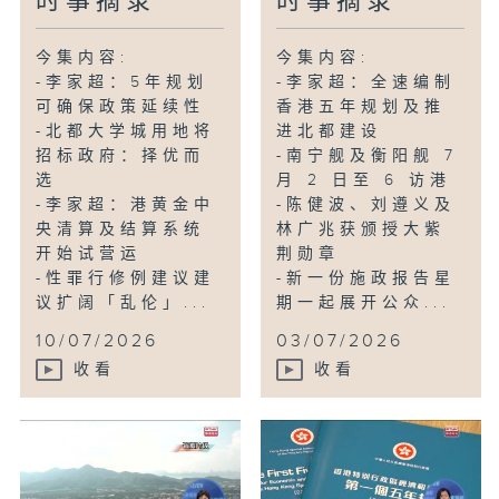
时事摘录
时事摘录
今集内容:
今集内容:
-李家超：5年规划
-李家超：全速编制
可确保政策延续性
香港五年规划及推
-北都大学城用地将
进北都建设
招标政府：择优而
-南宁舰及衡阳舰 7
选
月 2 日至 6 访港
-李家超：港黄金中
-陈健波、刘遵义及
央清算及结算系统
林广兆获颁授大紫
开始试营运
荆勋章
-性罪行修例建议建
-新一份施政报告星
议扩阔「乱伦」...
期一起展开公众...
10/07/2026
03/07/2026
收看
收看