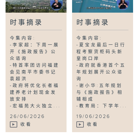
时事摘录
时事摘录
今集内容:
今集内容:
-李家超：下周一展
-夏宝龙最后一日行
开《施政报告》公
程考察货柜码头新
众谘询
皇岗口岸
-特首率团访问福建
-政府就香港首个五
会见南平市委书记
年规划展开公众谘
袁超洪
询
-政府将优化长者福
-谢小华:五年规划
建养老计划现金发
与《施政报告》相
放安排
辅相成
-宏福苑大火独立...
-教育局：下学年...
26/06/2026
19/06/2026
收看
收看