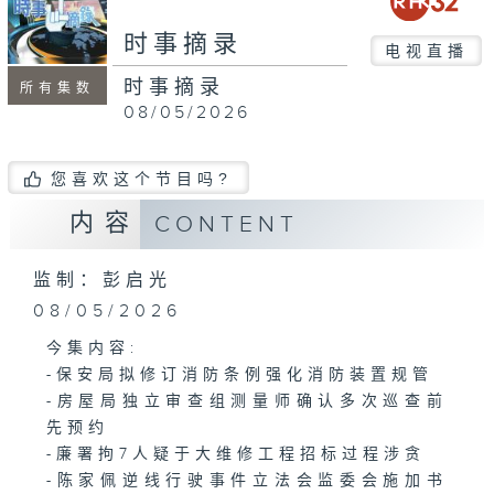
seconds
时事摘录
电视直播
时事摘录
所有集数
08/05/2026
您喜欢这个节目吗?
内容
CONTENT
监制：彭启光
08/05/2026
今集内容:
-保安局拟修订消防条例强化消防装置规管
-房屋局独立审查组测量师确认多次巡查前
先预约
-廉署拘7人疑于大维修工程招标过程涉贪
-陈家佩逆线行驶事件立法会监委会施加书