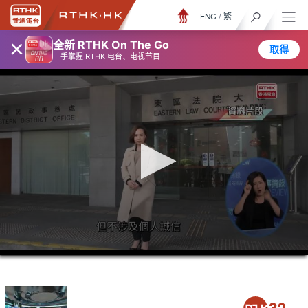
ENG
/
繁
×
全新 RTHK On The Go
取得
一手掌握 RTHK 电台、电视节目
0
seconds
of
26
minutes,
6