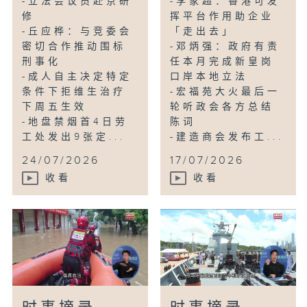
-立法会议员赴京研
-李家超：香港可发
修
挥平台作用助企业
-丘应桦：与竞委会
「走出去」
密切合作推动围标
-邓炳强：政府有责
刑事化
任本月完成新皇岗
-成人自主决定特定
口岸本地立法
条件下拒维生治疗
-宏福苑大火最后一
下周五生效
轮听政会各方总结
-地盘禁烟首4日劳
陈词
工处发出9张定...
-建造商会发布工...
24/07/2026
17/07/2026
收看
收看