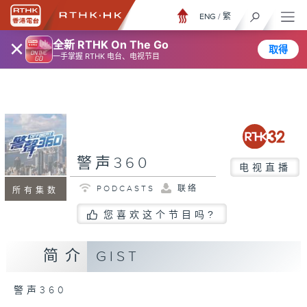
ENG
/
繁
×
全新 RTHK On The Go
取得
一手掌握 RTHK 电台、电视节目
警声360
电视直播
PODCASTS
联络
所有集数
您喜欢这个节目吗?
简介
GIST
警声360