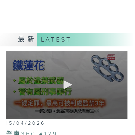
最新
LATEST
0
15/04/2026
seconds
of
警声360 #129