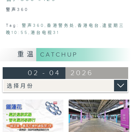
6
minutes,
警声360
7
seconds
Tag:
警声360
,
香港警务处
,
香港电台
,
逢星期三
晚10:55
,
港台电视31
重温
CATCHUP
02 - 04
2026