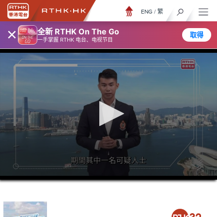
ENG
/
繁
×
全新 RTHK On The Go
取得
一手掌握 RTHK 电台、电视节目
0
seconds
of
6
minutes,
7