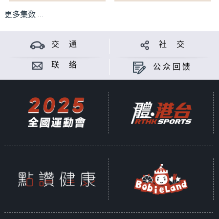
更多集数 ...
交 通
社 交
联 络
公众回馈