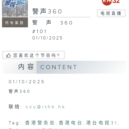
seconds
警声360
电视直播
警声360
所有集数
#101
01/10/2025
您喜欢这个节目吗?
内容
CONTENT
01/10/2025
警声360
联络:
ccu@rthk.hk
Tag:
香港警务处
,
香港电台
,
港台电视31
,