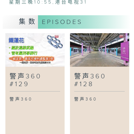
星期三晚10:55
,
港台电视31
集数
EPISODES
警声360
警声360
#129
#128
警声360
警声360