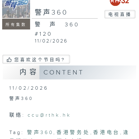
seconds
警声360
电视直播
警声360
所有集数
#120
11/02/2026
您喜欢这个节目吗?
内容
CONTENT
11/02/2026
警声360
联络:
ccu@rthk.hk
Tag:
警声360
,
香港警务处
,
香港电台
,
逢