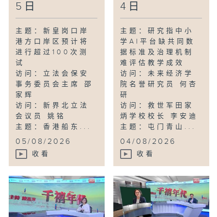
5日
4日
主题：新皇岗口岸
主题：研究指中小
港方口岸区预计将
学AI平台缺共同数
进行超过100次测
据标准及治理机制
试
难评估教学成效
访问：立法会保安
访问：未来经济学
事务委员会主席 邵
院名誉研究员 何杏
家辉
研
访问：新界北立法
访问：救世军田家
会议员 姚铭
炳学校校长 李安迪
主题：香港船东...
主题：屯门青山...
05/08/2026
04/08/2026
收看
收看