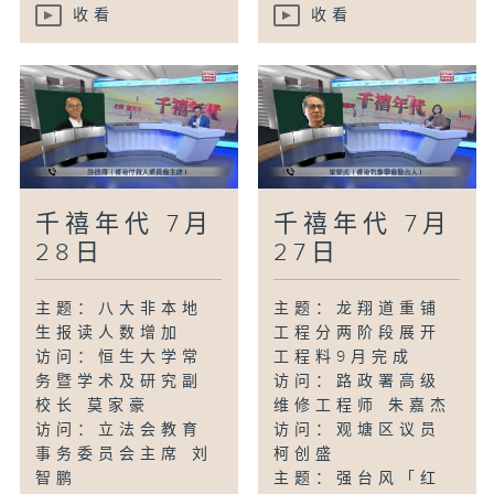
收看
收看
千禧年代 7月
千禧年代 7月
28日
27日
主题：八大非本地
主题：龙翔道重铺
生报读人数增加
工程分两阶段展开
访问：恒生大学常
工程料9月完成
务暨学术及研究副
访问：路政署高级
校长 莫家豪
维修工程师 朱嘉杰
访问：立法会教育
访问：观塘区议员
事务委员会主席 刘
柯创盛
智鹏
主题：强台风「红