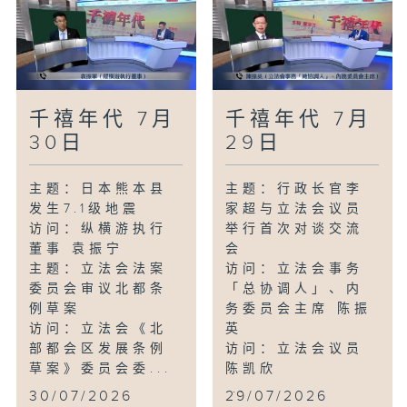
千禧年代 7月
千禧年代 7月
30日
29日
主题：日本熊本县
主题：行政长官李
发生7.1级地震
家超与立法会议员
访问：纵横游执行
举行首次对谈交流
董事 袁振宁
会
主题：立法会法案
访问：立法会事务
委员会审议北都条
「总协调人」、内
例草案
务委员会主席 陈振
访问：立法会《北
英
部都会区发展条例
访问：立法会议员
草案》委员会委...
陈凯欣
...
30/07/2026
29/07/2026