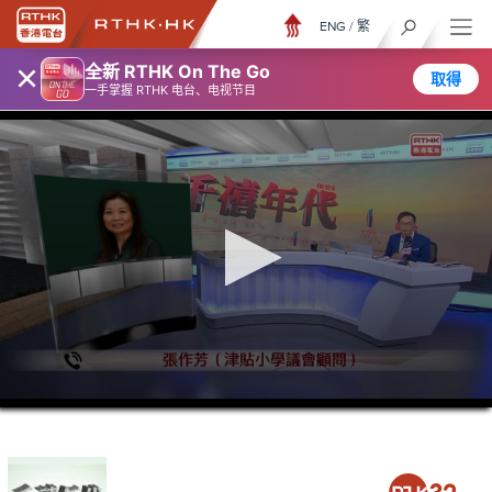
ENG
/
繁
×
全新 RTHK On The Go
取得
一手掌握 RTHK 电台、电视节目
0
seconds
of
1
hour,
15