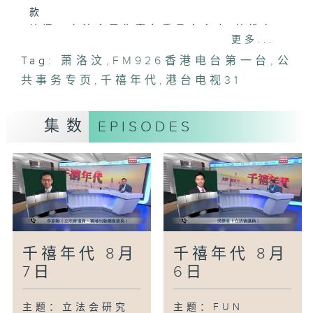
款
访问：立法会卫生事务委员会主席 林哲玄
更多...
主题：港车北上政策有效期获延长5年
Tag:
萧洛汶
,
FM926香港电台第一台
,
公
访问：中国香港汽车会永远荣誉会长 李耀
共事务专页
培
,
千禧年代
,
港台电视31
访问：立法会交通事务委员会主席 陈恒镔
主题：升小统一派位获派首三志愿比例创新
集数
EPISODES
高
访问：津贴小学议会顾问 张作芳
主题：本港去年录得1354宗虐儿个案 近5
年首次回落
访问：救助儿童会香港项目总监 黄硕红
千禧年代 8月
千禧年代 8月
7日
6日
主题：立法会研究
主题：FUN