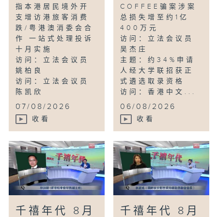
指本港居民境外开
COFFEE骗案涉案
支增访港旅客消费
总损失增至约1亿
跌/粤港澳消委会合
400万元
作 一站式处理投诉
访问：立法会议员
十月实施
吴杰庄
访问：立法会议员
主题：约34%申请
姚柏良
人经大学联招获正
访问：立法会议员
式遴选取录资格
陈凯欣
访问：香港中文...
...
07/08/2026
06/08/2026
收看
收看
千禧年代 8月
千禧年代 8月