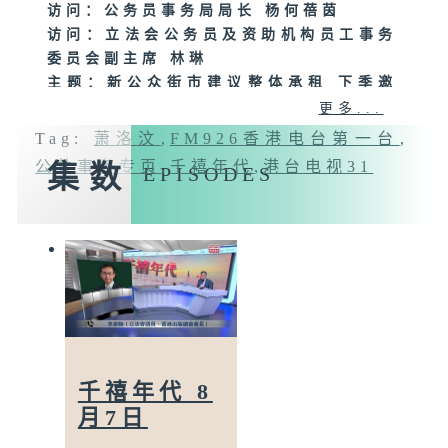
访问：公务员事务局局长 杨何蓓茵
访问：立法会公务员及资助机构员工事务
委员会副主席 林琳
主题：新公众街市建议整体承租 下季邀
市场交意向书
更多...
访问：立法会食物安全及环境卫生事务委
Tag:
萧洛汶
,
FM926香港电台第一台
,
员会主席 陈凯欣
公共事务专页
,
千禧年代
,
港台电视31
集数
EPISODES
访问：立法会食物安全及环境卫生事务委
员会委员 邵家辉
主题：房委会举行周年会议 委员冀上调
公屋人均面积
访问：房委会委员 叶傲冬
访问：房委会委员 陈家佩
主题：立法会讨论照顾者数据平台及支援
服务
访问：立法会福利事务委员会委员 范凯
千禧年代 8
杰
月7日