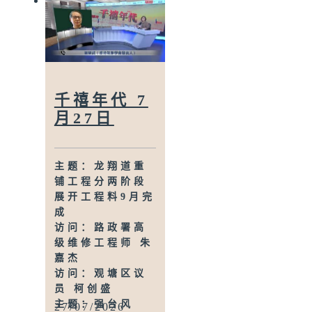
访问：运输署署
理学家等当法律
长 谢咏谊
中介人
主题：调查发现
访问：关注妇女
八成清洁工盼改
性暴力协会总干
善暑热工作安排
事 庄子慧
访问：劳联立法
会议员 林振升
千禧年代 7
访问：香港物业
月27日
服务联盟主席 甄
韦乔
主题：港大校长
主题：龙翔道重
张翔宣布将于
铺工程分两阶段
2028年卸任
展开工程料9月完
访问：立法会议
成
员、港大校董 陈
访问：路政署高
学锋
级维修工程师 朱
主题：本港6月出
嘉杰
口增速按年加快
访问：观塘区议
至53.4% 进口
员 柯创盛
升45.4%
主题：强台风
27/07/2026
访问：香港付货