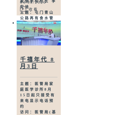
家炳学校校长 李
04/08/2026
员 刘展鹏
安迪
收看
主题：屯门青山
公路再有食水管
渗漏
访问：屯门区议
员 钟健峰
访问：香港工程
师学会土木分部
主席 陈可儿
主题：规管网约
千禧年代 8
车新例生效 综合
月3日
笔试即日接受报
名
访问：立法会交
主题：医管局家
通事务委员会委
庭医学诊所8月
员 庄豪锋
15日起只接受有
主题：加强规管
来电显示电话预
持牌放债人首阶
约
段措施实施
访问：医管局(基
访问：融资行业