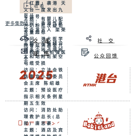
「红霞」袭港 天
人委员会主席 许
收看
文台一度发出九
彼得
号信号
主题：有婴儿配
访问：香港气象
更多集数 ...
方奶粉批次疑铅
学会发言人 梁荣
含量超标
武
访问：港大医学
交 通
社 交
主题：东铁綫沿
院曹延洲基金儿
綫多个地点塌树
科教授 叶柏强医
联 络
公众回馈
太和站附近架空
生
电缆受损
访问：立法会铁
路事宜小组委员
会主席 陈绍雄
主题：预设医疗
指示相关条例星
期五生效
访问：消防处助
理救护总长(总
部) 唐思豪
主题：酒店及宾