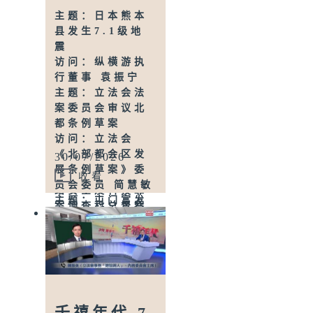
法会议员 邓飞
主题：日本熊本
主题：屯兴路紧
县发生7.1级地
急水管维修工程
震
完成
访问：纵横游执
访问：国际管綫
行董事 袁振宁
专业学会会长 黄
主题：立法会法
敬
案委员会审议北
主题：男子被伪
都条例草案
冒父亲
访问：立法会
WhatsApp语音
《北部都会区发
30/07/2026
讯息骗去逾千万
展条例草案》委
访问：警务处网
收看
员会委员 简慧敏
络安全及科技罪
主题：屯门富发
案调查科总督察
里地盘爆水管完
黄长兴
成复修
主题：红十字会
访问：新界西北
公布香港灾害风
立法会议员 周浩
险与应对能力地
鼎
图研究结果 倡加
主题：议员就东
强新界北防灾规
区停水提四项建
千禧年代 7