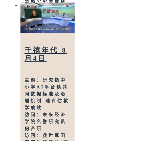
主题：七岁男童
访问：香港船东
感染甲型流感不
会常务副主席 林
治 今年首宗儿童
诗键
流感离世个案
访问：香港气象
访问：亚洲儿童
学会发言人 梁荣
传染病学会会长
武
关日华医生
访问：渔农界立
千禧年代 8
法会议员 陈博智
月4日
主题：两童疑误
食大麻糖不适送
院 母涉疏忽照顾
主题：研究指中
同被捕
小学AI平台缺共
访问：香港医院
同数据标准及治
药剂师学会药物
理机制 难评估教
教育资源中心副
学成效
总监 陈颍琳
访问：未来经济
主题：东涌满东
学院名誉研究员
邨毗邻拟建康体
何杏研
综合大楼
访问：救世军田
访问：离岛区议