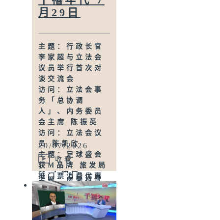
划
议
月29日
访问：香港红十
访问：港岛东立
字会行政总裁／
法会议员 植洁铃
秘书长 林传芃
主题：食环署打
主题：行政长官
击无牌小贩拘捕
李家超与立法会
14人 检获600公
议员举行首次对
斤食物
谈交流会
访问：食环署卫
访问：立法会事
生总督察(小贩)
务「总协调
陈思敏
人」、内务委员
主题：团体为乐
会主席 陈振英
华南邨长者装大
访问：立法会议
门感应器 半年处
员 陈凯欣
29/07/2026
理226次警报
主题：足球盛会
访问：观塘区议
收看
获M品牌 旅发局
员 李嘉恒
推门票消费优惠
主题：房署拟试
访问：九龙城区
行公共屋邨设共
议员 黄文莉
享单车专属泊位
访问：香港专业
访问：沙田区议
教育学院酒店及