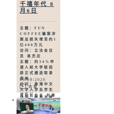
主题：申诉专员
千禧年代 8
就三项图书馆服
月6日
务展开主动调查
访问：立法会议
员、香港出版总
主题：FUN
会会长 李家驹
COFFEE骗案涉
主题：教资会统
案总损失增至约1
计 八大学士毕业
亿400万元
生平均年薪达
访问：立法会议
33.6万元升2%
员 吴杰庄
访问：香港人力
主题：约34%申
资源管理学会副
请人经大学联招
会长 陆国坤
获正式遴选取录
主题：警方全港
资格
06/08/2026
多区执法 打击非
访问：香港中文
法驾驶电动可移
收看
大学入学及学生
动工具
资助处处长 刘善
访问：新界东南
雅
立法会议员 方国
主题：私隐专员
珊
公署过去三个月