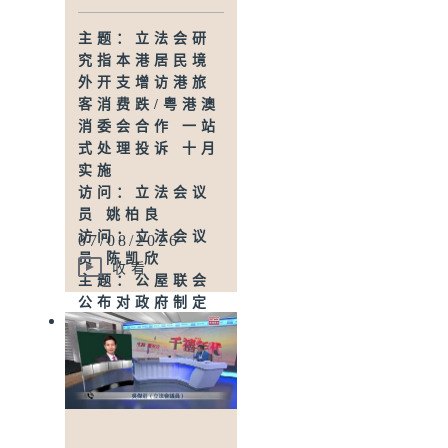
主题：立法会研
究指本港居民境
外开支增访港旅
客消费跌/粤港澳
消委会合作 一站
式处理投诉 十月
实施
访问：立法会议
员 姚柏良
访问：立法会议
07/08/2026
员 陈凯欣
收看
主题：公屋联会
公布对政府制定
香港首份五年规
划土地和房屋政
策建议
访问：立法会议
员、公屋联会副
主席 梁文广