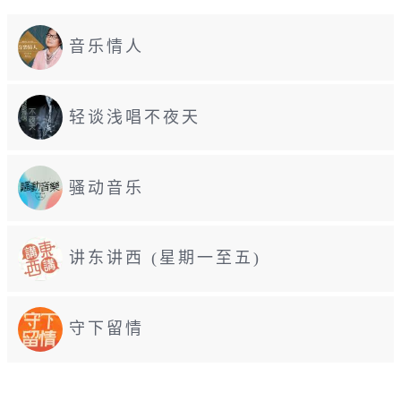
音乐情人
轻谈浅唱不夜天
骚动音乐
讲东讲西 (星期一至五)
守下留情