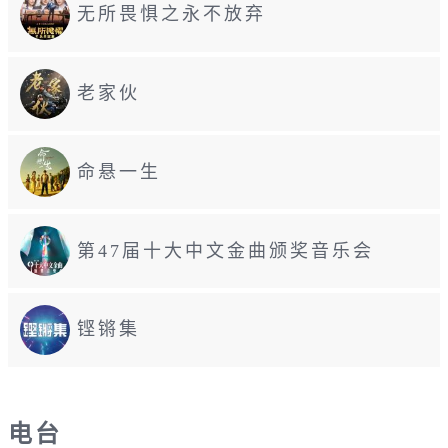
无所畏惧之永不放弃
老家伙
命悬一生
第47届十大中文金曲颁奖音乐会
铿锵集
电台