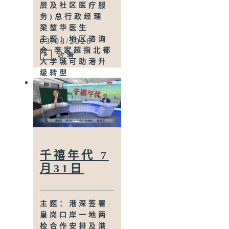
层及社区医疗服
从业员协会秘书
务)总行政经理
长 黄尹华
梁堃华医生
访问：国际家政
主题：地区谘询
03/08/2026
服务业持续发展
会 李家超指北都
联会会长 林夏瑶
收看
大学城可助港升
级转型
访问：立法会教
育事务委员会主
席 刘智鹏
主题：三铁赛失
踪男子 大美督对
开海面救起送院
后不治
千禧年代 7
访问：立法会议
月31日
员 郑泳舜
访问：立法会议
员 何敬康
主题：港深签署
主题：新修订竹
皇岗口岸一地两
棚及金属棚架安
检合作安排及港