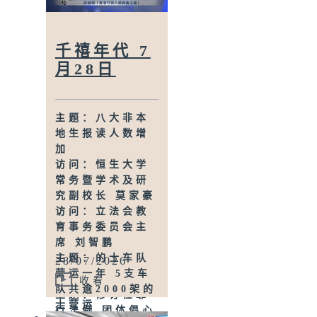
员 陈坛丹
旅游系系主任 黄
家荣
主题：厄尔尼诺
千禧年代 7
现象增强全球气
月28日
温或创新高
访问：香港中文
大学地球与环境
主题：八大非本
科学系讲师 欧阳
地生报读人数增
绮雯
加
主题：乙肝筛查
访问：恒生大学
及治理可预防肝
常务暨学术及研
癌 卫生署呼吁市
究副校长 莫家豪
民早验早处理
访问：立法会教
访问：卫生署卫
育事务委员会主
生防护中心公共
席 刘智鹏
卫生服务处特别
主题：的士车队
28/07/2026
预防计划顾问医
营运一年 5支车
生 黄骏君医生
收看
队共逾2000架的
主题：修订性罪
士营运
行法例 团体倡心