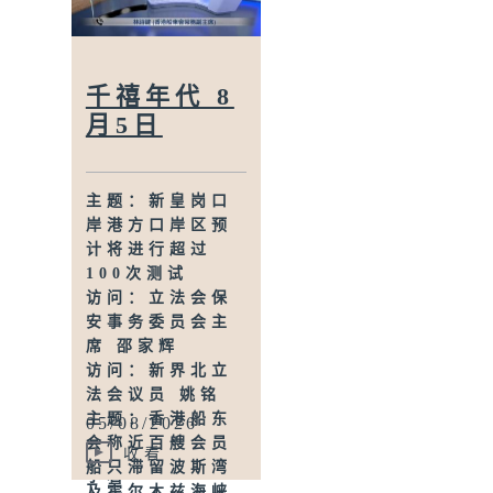
收16宗怀疑假冒
电子签证网站相
关查询或投诉
访问：个人资料
千禧年代 8
私隐专员 钟丽玲
月5日
主题：贸发局第3
届「香港好物
节」首度进军东
主题：新皇岗口
盟
岸港方口岸区预
访问：香港贸易
计将进行超过
发展局副总裁 钟
100次测试
永喜
访问：立法会保
主题：5岁男童被
安事务委员会主
虐待致死 母亲
席 邵家辉
判囚22年／性罪
访问：新界北立
行法例公众谘询
法会议员 姚铭
完结
主题：香港船东
05/08/2026
访问：防止虐待
会称近百艘会员
儿童会总干事 娄
收看
船只滞留波斯湾
小君
及霍尔木兹海峡