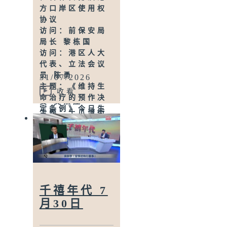
全守则刊宪生效
方口岸区使用权
访问：港九搭棚
协议
同敬工会理事长
访问：前保安局
何炳德
局长 黎栋国
主题：「1823」
访问：港区人大
引进AI大数据试
代表、立法会议
行语音辨识提升
员 陈勇
31/07/2026
处理效率
主题：《维持生
访问：立法会议
收看
命治疗的预作决
员 吴杰庄
定条例》今日生
主题：土瓜湾街
效
市一鱼档鱼缸水
访问：医疗卫生
样验出霍乱弧菌
界立法会议员 林
访问：家庭医生
哲玄
林永和
主题：教育局公
布「私立学校名
册」 列出91所
千禧年代 7
私校供家长选校
月30日
时参考
访问：教育界立