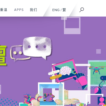
重温
APPS
我们
ENG
/
繁