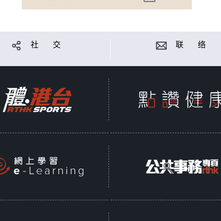
社 交
联 络