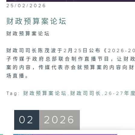
0
25/02/2026
seconds
of
47
财政预算案论坛
minutes,
12
seconds
Volume
财政预算案论坛
90%
财政司司长陈茂波于2月25日公布《2026-
子传媒于政府总部联合制作直播节目，让财
案的内容，传媒代表亦会就预算案的内容向财
场直播。
Tag:
财政预算案论坛
,
财政司司长
,
26-27
02
2026