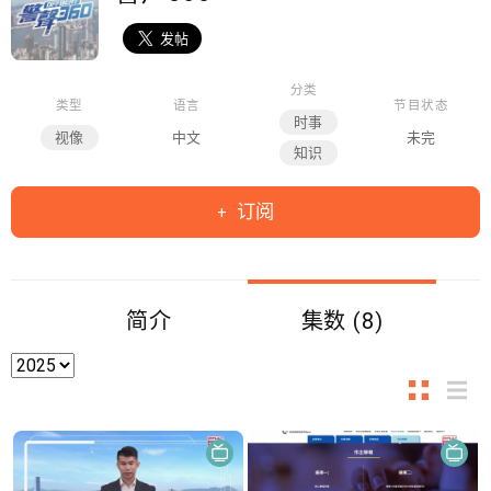
分类
类型
语言
节目状态
时事
视像
中文
未完
知识
订阅
简介
集数 (8)