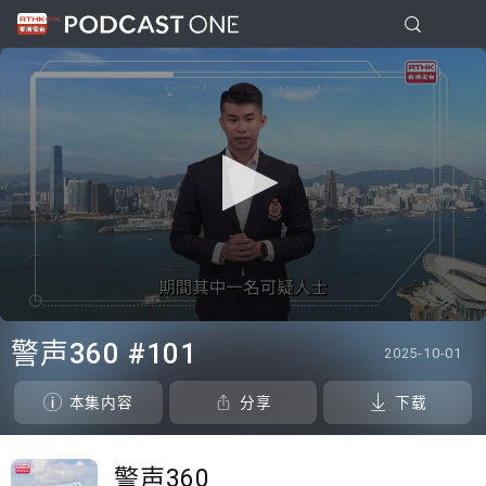
0
seconds
警声360 #101
2025-10-01
of
0
seconds
本集内容
分享
下载
警声360