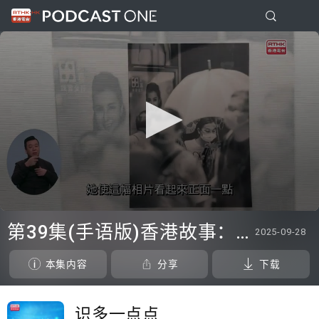
0
seconds
第39集(手语版)香港故事：情系香港* 不说不知世界情#9朝夕之间(手语版)广东话去旅游-唐代建筑篇#3从大同到奈良：细味大唐遗韵
2025-09-28
of
0
seconds
本集内容
分享
下载
识多一点点