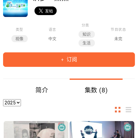
分类
类型
语言
节目状态
知识
视像
中文
未完
生活
订阅
简介
集数 (8)