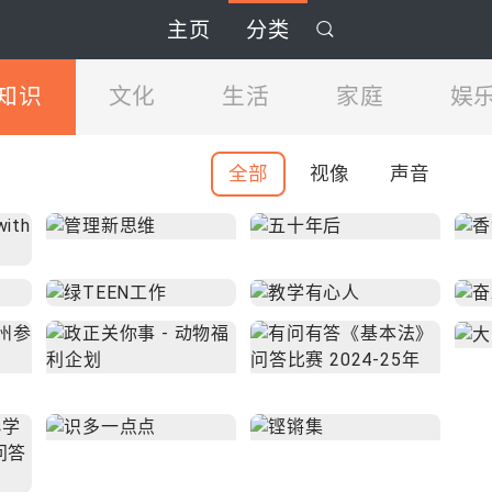
主页
分类
知识
文化
生活
家庭
娱
全部
视像
声音