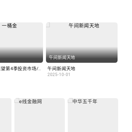
午间新闻天地
财
汇丰范卓云展望第4季投资市场/陈俊文：美国政府停摆料成为美股调整借口
午间新闻天地
10
2025-10-01
2025