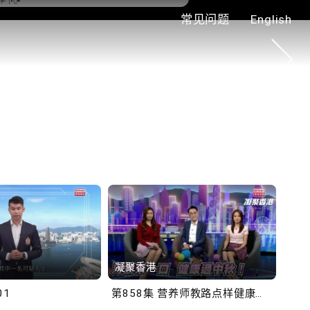
常见问题
English
0.2.3 2028年底前当局提
额外3000支高速充电桩
铁商场约增设300个电动
充电站
凝聚香港
Bob
01
第858集 营养师教路点样健康过中秋！
第一