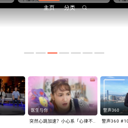
主页
分类
中
10.2.2 2028年底前当局提
1
到
供额外3000支高速充电桩
供
港铁商场约增设300个电动
港
车充电站
车
医生与你
警声360
突然心跳加速？小心系「心律不正」～
警声360 #1