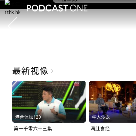
10.2.1 内地国庆假期连
秋节假期 不少内地旅客
港旅游
最新视像
港台体坛123
学人沙龙
第一千零六十三集
满肚食经