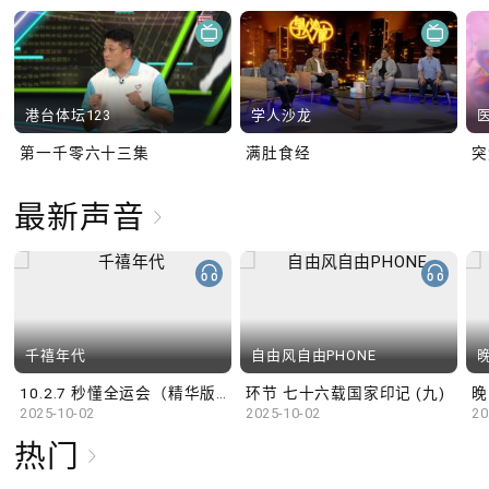
港台体坛123
学人沙龙
第一千零六十三集
满肚食经
最新声音
千禧年代
自由风自由PHONE
10.2.7 秒懂全运会（精华版）
环节 七十六载国家印记 (九)
晚
2025-10-02
2025-10-02
20
热门