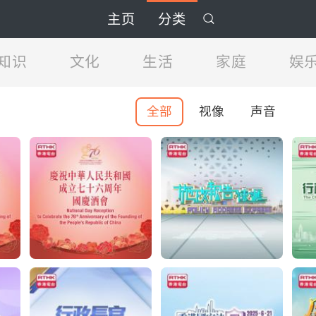
主页
分类
知识
文化
生活
家庭
娱
全部
视像
声音