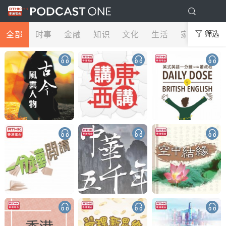
全部
时事
金融
知识
文化
生活
家庭
筛选
娱