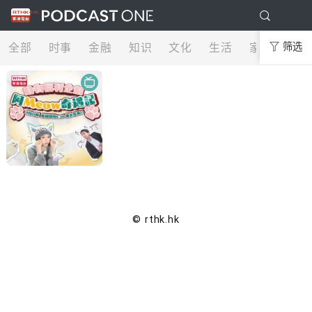
全部
时事
金融
知识
文化
生活
家庭
筛选
娱
© rthk.hk