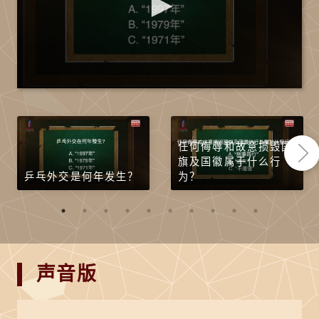
任何侮辱和故意损毁国
旗及国徽属于什么行
乒乓外交是何年发生？
为？
声音版