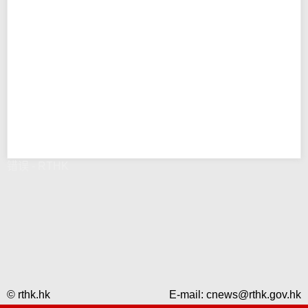
错误 - RTHK
© rthk.hk
E-mail:
cnews@rthk.gov.hk