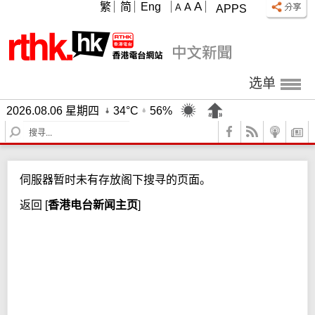
A
繁
简
Eng
A
A
APPS
选单
2026.08.06 星期四
34°C
56%
S
e
a
r
伺服器暂时未有存放阁下搜寻的页面。
c
h
返回
[
香港电台新闻主页
]