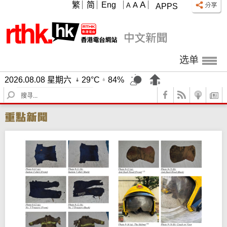
A
繁
简
Eng
A
A
APPS
选单
2026.08.08 星期六
29°C
84%
S
e
a
r
c
h