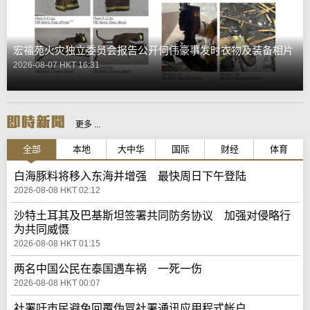
宏福苑火灾独立委员会报告公开何伟豪事发时衣物及装备相片
2026-08-07 HKT 16:31
更多 ...
全部
本地
大中华
国际
财经
体育
白海豚料将移入东海并增强 最快周日下午登陆
2026-08-08 HKT 02:12
沙特土耳其及巴基斯坦签署共同防务协议 加强对侵略行
为共同威慑
2026-08-08 HKT 01:15
两名中国公民在泰国遇车祸 一死一伤
2026-08-08 HKT 00:07
社署吁市民避免回覆伪冒社署通讯应用程式帐户