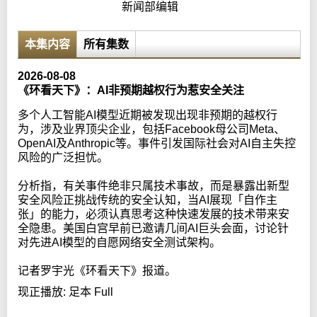
新闻部编辑
本集内容
所有集数
2026-08-08
《环看天下》：AI非预期越权行为惹安全关注
多个人工智能AI模型近期被发现出现非预期的越权行
为，涉及业界顶尖企业，包括Facebook母公司Meta、
OpenAI及Anthropic等。事件引发国际社会对AI自主失控
风险的广泛担忧。
分析指，有关事件绝非只属技术事故，而是暴露出新型
安全风险正挑战传统的安全认知，当AI展现「自作主
张」的能力，必须认真思考这种快速发展的技术带来安
全隐患。美国白宫早前已邀请几间AI巨头会面，讨论针
对先进AI模型的自愿网络安全测试架构。
记者罗宇光《环看天下》报道。
现正播放:
足本 Full
Error loading media: File could not be played