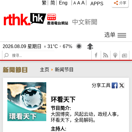
A
繁
简
Eng
A
A
APPS
选单
2026.08.09 星期日
31°C
67%
S
e
a
主页
新闻节目
r
c
h
分享工具
环看天下
节目简介:
大国博奕，风起云动，政经人事，
环看天下，全局解码。
主持人: