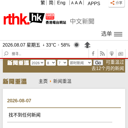
A
繁
简
Eng
A
A
APPS
选单
2026.08.07 星期五
33°C
58%
S
e
可重温过
a
去12个月的新闻
r
c
h
主页
新闻重温
2026-08-07
找不到任何新闻