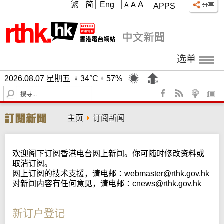
A
繁
简
Eng
A
A
APPS
选单
2026.08.07 星期五
34°C
57%
S
e
a
主页
订阅新闻
r
c
h
欢迎阁下订阅香港电台网上新闻。你可随时修改资料或
取消订阅。
网上订阅的技术支援，请电邮∶
webmaster@rthk.gov.hk
对新闻内容有任何意见，请电邮∶
cnews@rthk.gov.hk
新订户登记