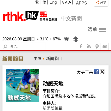
A
繁
简
Eng
A
A
APPS
选单
2026.08.09 星期日
31°C
67%
S
e
a
主页
新闻节目
r
c
h
分享工具
动感天地
节目简介:
介绍国际及本地体坛最新动态。
主持人:
新闻部编辑