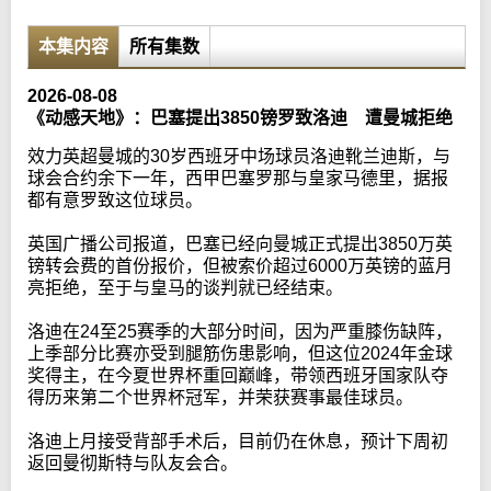
本集内容
所有集数
2026-08-08
《动感天地》：巴塞提出3850镑罗致洛迪 遭曼城拒绝
效力英超曼城的30岁西班牙中场球员洛迪靴兰迪斯，与
球会合约余下一年，西甲巴塞罗那与皇家马德里，据报
都有意罗致这位球员。
英国广播公司报道，巴塞已经向曼城正式提出3850万英
镑转会费的首份报价，但被索价超过6000万英镑的蓝月
亮拒绝，至于与皇马的谈判就已经结束。
洛迪在24至25赛季的大部分时间，因为严重膝伤缺阵，
上季部分比赛亦受到腿筋伤患影响，但这位2024年金球
奖得主，在今夏世界杯重回巅峰，带领西班牙国家队夺
得历来第二个世界杯冠军，并荣获赛事最佳球员。
洛迪上月接受背部手术后，目前仍在休息，预计下周初
返回曼彻斯特与队友会合。