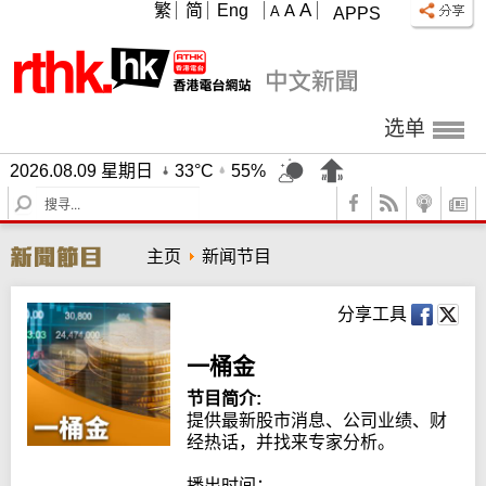
A
繁
简
Eng
A
A
APPS
选单
2026.08.09 星期日
33°C
55%
S
e
a
主页
新闻节目
r
c
h
分享工具
一桶金
节目简介:
提供最新股市消息、公司业绩、财
经热话，并找来专家分析。

播出时间：
