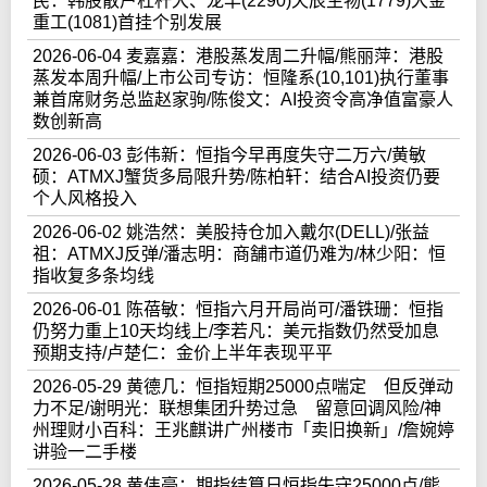
民：韩股散户杠杆大、龙丰(2290)天辰生物(1779)大金
重工(1081)首挂个别发展
2026-06-04 麦嘉嘉：港股蒸发周二升幅/熊丽萍：港股
蒸发本周升幅/上市公司专访：恒隆系(10,101)执行董事
兼首席财务总监赵家驹/陈俊文：AI投资令高净值富豪人
数创新高
2026-06-03 彭伟新：恒指今早再度失守二万六/黄敏
硕：ATMXJ蟹货多局限升势/陈柏轩：结合AI投资仍要
个人风格投入
2026-06-02 姚浩然：美股持仓加入戴尔(DELL)/张益
祖：ATMXJ反弹/潘志明：商舗市道仍难为/林少阳：恒
指收复多条均线
2026-06-01 陈蓓敏：恒指六月开局尚可/潘铁珊：恒指
仍努力重上10天均线上/李若凡：美元指数仍然受加息
预期支持/卢楚仁：金价上半年表现平平
2026-05-29 黄德几：恒指短期25000点喘定 但反弹动
力不足/谢明光：联想集团升势过急 留意回调风险/神
州理财小百科：王兆麒讲广州楼市「卖旧换新」/詹婉婷
讲验一二手楼
2026-05-28 黄伟豪：期指结算日恒指失守25000点/熊