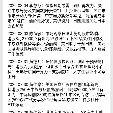
2026-08-04 李慧芬：恒指短期或需回调后再发力、关
注中东局势及美国数据/张益祖：汇控业绩理想 关注未
来增长动力/梁日昌：中东局势紧张令本港厂商运输成本
增/卢楚仁：油价走势视乎美伊谈判 日圆走势关注日本
会否加息
2026-08-03 陈蓓敏：市场观察日圆走势对股市影响、
港股8月27000点有阻力/潘铁珊：汇控业绩关注回购及
中东额外拨备等消息/汤丽鸿：美日联手干预日圆 美元
回落降联储局加息机会/陈海潮讲议息后楼市、百大新晋
二手屋苑
2026-07-31 黄德几：记忆体股挟淡仓、圆汇干预/谢明
光：港股7月大翻身 但北水连日净流出/神州理财小百
科：王逸研讲国产算力三支箭/殷晖：大学生就业不足率
上升
2026-07-30 黄伟豪：美国议息后长债息创19年新高、
料港股250天牛熊线反覆/熊丽萍：恒指26000点关口有
阻力、中际旭创(3308)挂牌急挫/上市公司专访：六福集
团(590)第二代分享家传经营理念/陈俊文：韩股杠杆
ETF爆仓
2026-07-29 彭伟新：港股突破25700点、SK海力士季