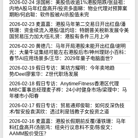
2026-02-24 涂国彬：美股低收逾1%港股陪跌/张益祖：
内地A股马年红盘高开/投资多面睇：物业代理对预算案
期盼/何启聪：软件股被AI杀股值未完
2026-02-23 麦嘉嘉：港股马年第二交易日开出红盘/潘
铁珊：资金续流入港股/温灼培：特朗普关税新发展令美
国贸易压力加大/伍礼贤：港股有条件三月上冲
2026-02-20 黄德几：马年开局港股未能开出红盘/谢明
光：大量牛证集结可能左右港股后市/神州理财小百科：
春节AI应用场景多/王华：2029年量子电脑面世?
2026-02-19 假日专访：莱坊方耀明：今年卖地趋
势/Deel廖紫华：Z世代职场发展
2026-02-18 假日专访：AnytimeFitness香港区代理
MIBC董事总经理麦子桦：24小时健身市场/梁理中：马
年楼市小阳春
2026-02-17 假日专访：贸易通郑俊聪：如何反深伪技
术/智安投袁淇欣：透过利是钱教子女投资之道
2026-02-16 麦嘉嘉：港股长假期前反覆/潘铁珊：马年
料红盘高开/汤丽鸿：纽央行议息料不变/陈俊文：
AAMM股价受压？