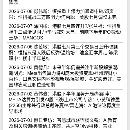
降温
2026-07-08 彭伟新：恒指重上保力加通道中轴/邓声
兴：恒指挑战二万四阻力/何启聪：美股七月调整未完
2026-07-07 涂国彬：港股七月四连升?/张益祖：恒指反
弹千三点渐见阻力/毕马威刘大昌：前瞻下半年IPO表现/
王华：MANGOS
2026-07-06 陈蓓敏：港股七月第三个交易日上升/谭朗
蔚：恒指只是大跌后反弹/温灼培：油金汇本周走向/梁
理中：楼市半年总结
2026-07-03 黄德几：未来半年仍需关注半新股解禁潮/
谢明光：Meta出售算力将AI庞大投资变现/神州理财小
百科：田启文讲内地影视新规/温钢城：金矿股造好、美
国非农就业职位逊预期
2026-07-02 黄伟豪：港股下半年强势开局/熊丽萍：
META沽算力引发AI股下跌/上市公司专访：小黄鸭德盈
(2250)主席兼行政总裁许夏林/雷志海：AI泡沫论再度主
导市场
2026-07-01 假日专访：智慧城市联盟杨文锐：AI教育
及相关培训/奥雅纳王兆麒：共居空间vs租楼、置业