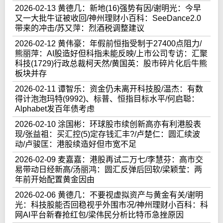
2026-02-13 黄德几：新地(16)强势有因/谢明光：今早
又一大批牛证被收回/神州理财小百科：SeeDance2.0
带来的冲击/苏又萍：烈酒税调整建议
2026-02-12 黄伟豪：年假前恒指受制于27400点阻力/
熊丽萍：AI股造好但科指未能反映/上市公司专访：汇聚
科技(1729)行政总裁柯天然/黄国英：股市碎片化后牛熊
板块并存
2026-02-11 谭智乐：资金仍未离开科技股/温杰：有数
得计泡泡玛特(9992)、标普、恒指目标水平/何启聪：
Alphabet发百年债考虑
2026-02-10 涂国彬：环球股市续创新高亦有利港股表
现/张益祖：买汇控(5)定存钱汇丰?/卢楚仁：圆汇续波
动/卢骏匡：港股续造好但市宽不足
2026-02-09 麦嘉嘉：港股再试二万七/李慧芬：高市交
易带动日经新高/汤丽鸿：圆汇反弹后回软/梁颖莹：两
年前开始配置黄金因由
2026-02-06 黄德几：不要视虚拟资产与黄金有关/谢明
光：科技股能否回稳视乎外围市况/神州理财小百科：科
网AI平台新春抢红包/梁伟民分析比特币急挫原因