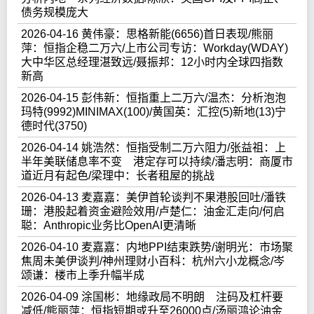
债务规模庞大
2026-04-16 黄伟豪：思格新能(6656)首日表现/熊丽
萍：恒指企稳二万六/上市公司专访：Workday(WDAY)
大中华区总经理湛致远/聂振邦：12小时内全球四指数
新高
2026-04-15 彭伟新：恒指重上二万六/温杰：分析泡泡
玛特(9992)MINIMAX(100)/黄国英：汇控(5)新地(13)宁
德时代(3750)
2026-04-14 姚浩然：恒指受制二万六阻力/张益祖：上
半年美联储息率不变 港定存可以持续/潘志明：商厦市
道近月有起色/梁理中：长者租屋的挑战
2026-04-13 麦嘉嘉：美伊首轮谈判不果港股回吐/潘铁
珊：港股起着资金避险效用/卢楚仁：油金汇走向/何启
聪：Anthropic业务比OpenAI更清晰
2026-04-10 麦嘉嘉：内地PPI结束跌势/谢明光：市场聚
焦周未美伊谈判/神州理财小百科：杭州六小龙概念/岑
颂谦：楼市上季升幅半成
2026-04-09 涂国彬：地缘政局不明朗 注码及杠杆要
减低/熊丽萍：恒指短期或升至26000点/汤丽鸿论油金