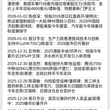
潘铁珊：美国军事行动委内瑞拉增美股压力/汤丽鸿：金
价上半年目标4900美元/谭新强：特朗普新门罗主义
2026-01-02 陈政深：恒指2026首日红盘高开/谢明光：
熊证被强制收回一大批/神州理财小百科：2026中国经
济前瞻/梁伟民：港股美股今年展望、汽车股今年销量目
标或偏保守
2026-01-01 假日专访：生产力局香港首间技术与创新
支持中心(HKTISC)/陈俊文：2026股市仍可看好
2025-12-31 彭伟新：2025港股丰收/邓声兴：恒指今年
累升近28%/叶文祺：洪水桥片区开发引入新思维
2025-12-30 姚浩然：美股增持大摩/张益祖：腾讯(700)
中移动(941)港交所(388)转弱/卢楚仁：总结金银油价今
年走势/赵善德：总结比特币今年走向
2025-12-29 陈蓓敏：内险股受追捧/潘铁珊：新三样主
题到新新三样主题/李若凡：回顾美元日圆欧元英镑金价
今年走势/文锦辉：白银淡仓反仓变好仓
2025-12-26 假日专访：梁苏记第四代传人梁孟诚/梁理
中：2025楼市价量齐升