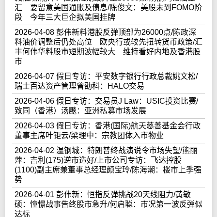
汇 要留意美国通胀及债息/陈俊文：美股未到FOMO阶
段 今年三大巨企拟美国挂牌
2026-04-08 彭伟新料港股反弹顶部为26000点/陈政深
料油价调整后仍处高位 欧央行或较先扭转货币政策/汇
丰何伟华料股市短期波幅较大 维持看好内地及香港股
市
2026-04-07 假日专访：平安数字银行行政总裁姚文松/
瑞士百达资产管理曾劭科：HALO交易
2026-04-06 假日专访：交易员J Law：USIC投资比赛/
致同（香港）汤颷：亚洲私募市场发展
2026-04-03 假日专访：香港(国际)航天慈善基金会行政
董事主席叶钜云/梁理中：宗教团体入市物业
2026-04-02 温钢城：特朗普终战演说令市场失望/熊丽
萍：吉利(175)逆市造好/上市公司专访：飞达控股
(1100)副主席兼董事总经理颜宝玲/陈海潮：楼市上季强
势
2026-04-01 彭伟新：恒指反弹挑战20天线阻力/黄敏
硕：憧憬战事告终股市急升/何启聪：市况第一波反弹似
达标