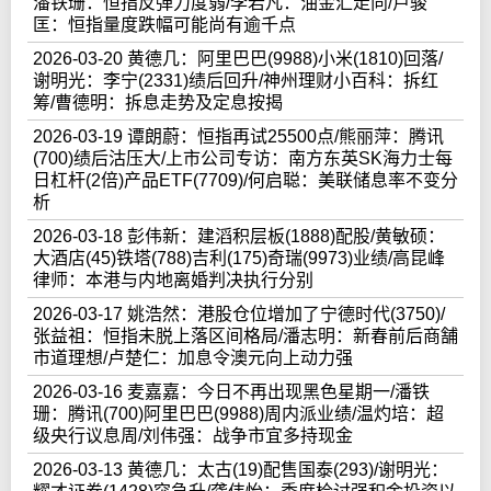
潘铁珊：恒指反弹力度弱/李若凡：油金汇走向/卢骏
匡：恒指量度跌幅可能尚有逾千点
2026-03-20 黄德几：阿里巴巴(9988)小米(1810)回落/
谢明光：李宁(2331)绩后回升/神州理财小百科：拆红
筹/曹德明：拆息走势及定息按揭
2026-03-19 谭朗蔚：恒指再试25500点/熊丽萍：腾讯
(700)绩后沽压大/上市公司专访：南方东英SK海力士每
日杠杆(2倍)产品ETF(7709)/何启聪：美联储息率不变分
析
2026-03-18 彭伟新：建滔积层板(1888)配股/黄敏硕：
大酒店(45)铁塔(788)吉利(175)奇瑞(9973)业绩/高昆峰
律师：本港与内地离婚判决执行分别
2026-03-17 姚浩然：港股仓位增加了宁德时代(3750)/
张益祖：恒指未脱上落区间格局/潘志明：新春前后商舗
市道理想/卢楚仁：加息令澳元向上动力强
2026-03-16 麦嘉嘉：今日不再出现黑色星期一/潘铁
珊：腾讯(700)阿里巴巴(9988)周内派业绩/温灼培：超
级央行议息周/刘伟强：战争市宜多持现金
2026-03-13 黄德几：太古(19)配售国泰(293)/谢明光：