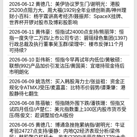
2026-06-12 黄德几：美伊协议罗生门/谢明光：港股
25200点阻力大、周大福(1929)全年业绩创新高/神州理
财小百科：杨宇霆讲高考经济/聂振邦：SpaceX挂牌、
世界杯开锣对股市及博彩股影响
2026-06-11 黄伟豪：恒指试24000点支持/熊丽萍：恒
指一度失守二万四/上市公司专访：碧瑶绿色集团(1397)
行政总裁及执行董事吴玉群/梁理中：楼市反弹11个月
可持续?
2026-06-10 彭伟新：恒指今早再试年内低位/黄敏硕：
联想(992)产品加价引发沽压/黄国英：宜增持现金待后
市明朗化
2026-06-09 姚浩然：买入韩股海力士/张益祖：资金正
规化令ATMXJ受压/麦嘉嘉：比特币价弱势/谭秉肇：港
股静待七翻生
2026-06-08 陈蓓敏：恒指随外围下跌/潘铁珊：恒指又
试四月低位/卢楚仁：美元指数重上100区内股市货币受
压/陈俊文：趁调整加仓AI股份
2026-06-05 黄德几：博通急挫拖累纳指/谢明光：牛证
考验24727点支持/姜静：内地Q2经济表现分析/梁伟