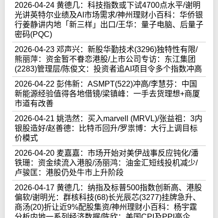
2026-04-24 黄德几：科技指数或下试4700点水平/谢明
光讲英特尔业绩及AI市场需求/神州理财小百科：华侨银
行姜静讲内地「新三样」出口/王华：量子电脑、后量子
密码(PQC)
2026-04-23 邓声兴：新股华勤技术(3296)独特性有限/
熊丽萍：资金暂不眷恋港股/上市公司专访：东江集团
(2283)管理层/陈俊文：投资者追AI项目令多个指数冲高
2026-04-22 彭伟新：ASMPT(522)冲高/李慧芬：中国
新能源经验值得各地借镜/梁镇峰：一手去货理想+商厦
市道有改善
2026-04-21 姚浩然：买入marvell (MRVL)/张益祖：3内
银股造好/赵善德：比特币回升/罗祟博：大行上调目标
价模式
2026-04-20 麦嘉嘉：市场开始对美伊战事反应钝化/潘
铁珊：资金续流入港股/汤丽鸿：油金汇短线投机减少/
卢骏匡：港股仍处牛市上升阶段
2026-04-17 黄德几：纳指及标普500指数创新高、港股
偏软/谢明光：群核科技(68)长光辰芯(3277)挂牌急升、
商汤(20)折让近9%配股集资/神州理财小百科：杨宇霆
分析内地一系列经济数据/陈欣：美国CPI及PPI高企、