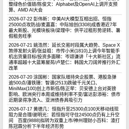
整绿色价值链/陈俊文：Alphabet及OpenAI上调开支预
算、AMD AI大会
2026-07-22 彭伟新：中美AI大模型互相出招、恒指
25000点攻防战/麦嘉嘉：中际旭创(3308)成香港近7年
最大新股、光模块板块/梁理中：供平过租形势逆转、暑
假租务旺季
2026-07-21 姚浩然：延长交易时段属大趋势、Space X
煞停发射火箭/张益祖：市传小米(1810)上调今年智能手
机出货量目标/投资多面睇：岑颂谦讲「十大新社区」流
通率超越十大蓝筹屋苑/卢楚仁：韩国大刀阔斧推行外汇
改革
2026-07-20 涂国彬：国家队增持央企股票、港股急弹
逾500点/潘铁珊：智谱(2513)跌破千元关口、
MiniMax(100)创上市新低/陈正荦：贝安德上台对英镑
影响、欧洲央行本周或维持利率不变/富达彭添裕：债市
近期录得净流入、亚洲债券具吸引力
2026-07-17 黄德几：恒指升至25300点100天移动线现
阻力是合理/谢明光：若恒指可守住24500点仍有上升空
间 百度(9888)拟转为双重上市/神州理财小百科：渣打
陈冠霖分析下半年经济形势