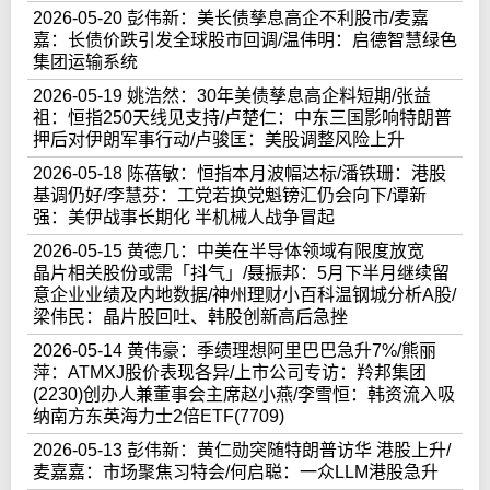
2026-05-20 彭伟新：美长债孳息高企不利股市/麦嘉
嘉：长债价跌引发全球股市回调/温伟明：启德智慧绿色
集团运输系统
2026-05-19 姚浩然：30年美债孳息高企料短期/张益
祖：恒指250天线见支持/卢楚仁：中东三国影响特朗普
押后对伊朗军事行动/卢骏匡：美股调整风险上升
2026-05-18 陈蓓敏：恒指本月波幅达标/潘铁珊：港股
基调仍好/李慧芬：工党若换党魁镑汇仍会向下/谭新
强：美伊战事长期化 半机械人战争冒起
2026-05-15 黄德几：中美在半导体领域有限度放宽
晶片相关股份或需「抖气」/聂振邦：5月下半月继续留
意企业业绩及内地数据/神州理财小百科温钢城分析A股/
梁伟民：晶片股回吐、韩股创新高后急挫
2026-05-14 黄伟豪：季绩理想阿里巴巴急升7%/熊丽
萍：ATMXJ股价表现各异/上市公司专访：羚邦集团
(2230)创办人兼董事会主席赵小燕/李雪恒：韩资流入吸
纳南方东英海力士2倍ETF(7709)
2026-05-13 彭伟新：黄仁勋突随特朗普访华 港股上升/
麦嘉嘉：市场聚焦习特会/何启聪：一众LLM港股急升