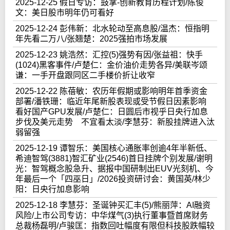
2025-12-25 假日专访：鼓掌-创新教育历程计划/陈俊
文：美日股市明年仍可看好
2025-12-24 彭伟新：北水轮动至高息股/温杰：恒指明
年先看二万八/张翘楚：2025强拍市场发展
2025-12-23 姚浩然：汇控(5)强势有因/张益祖：快手
(1024)黑客事件/卢楚仁：金价油价走势各异/美联岑颂
谦：一手开盘跟同区二手楼价折让收窄
2025-12-22 陈蓓敏：农历年假期或影响明年首季资金
部署/潘铁珊：临近年尾新股表现或受节假日因素影响
看好国产GPU发展/卢楚仁：日圆后市视乎日央行加息
步伐及美元走势 不宜看太淡/李慧芬：新股挂牌进入汰
弱留强
2025-12-19 谭智乐：美国核心通胀率创逾4年半新低、
希迪智驾(3881)智汇矿业(2546)首日挂牌个别发展/谢明
光：智驾概念股急升、据报中国研制出EUV光刻机、今
年最后一个「四巫日」/2026投资研讨会：黄国英/林少
阳：日央行加息影响
2025-12-18 李慧芬：圣诞钟买汇丰(5)/熊丽萍：AI融资
风险/上市公司专访：中华煤气(3)执行董事暨首席财务
总裁杨磊明/卢骏匡：指数回吐幅度有限但科技股跌幅较