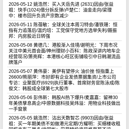
2026-05-12 姚浩然：买入天岳先进 (2631)因由/张益
祖：快手(1024)借分拆反弹/卢楚仁：油金走向/梁理
中：楼市回升负资产宗数减少
2026-05-11 陈蓓敏：全球关注本周习特会/潘铁珊：恒
指有力追落后/温灼培：工党保守党地方选举失利/聂振
邦：内房股近日转强
2026-05-08 黄德几：港股渐入佳境/谢明光：下周市况
关注中美元首会面/神州理财小百科：陈政深讲内地车企
经营现况/萧亮辉：本港核心旺区街铺吸引中日韩潮流品
牌落户
2026-05-07 黄伟豪：美伊有望停火 油价挫 恒指重上
26600/熊丽萍：市好即有企业发债票据集资/上市公司
专访：业聚医疗(6929)执行董事、首席财务官陈泳成/陈
俊文：韩股成全球第七大股市
2026-05-06 彭伟新：韩股AI热下爆升/麦嘉嘉：留神30
年美债孳息高企/中原数据科技吴炜溢：用物业科技做出
一手窗景
2026-05-05 姚浩然：沽出天数智芯 (9903)因由/张益
祖：买一年期美债不如做港元定期/方耀明：买细楼收租