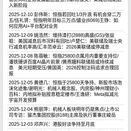
入新阶段
2025-12-10 彭伟新：恒指若回吐1/3升浪 有机会穿二万
五/伍礼贤：恒指明年目标三万点/盛业(6069)王铮：如
何应用AI+平台配对业务
2025-12-09 姚浩然：增持渣打(2888)高盛(GS)/张益
祖：美国减息后市况料有回吐/卢楚仁：美联储及瑞士央
行减息机率高/汇丰范卓云：2026美联储或停减息
2025-12-08 陈蓓敏：恒指25800点属月内重要支持位/
潘铁珊讲百度AI晶片前景 /黄燕娥料联储局或持续减
息 美元短期受压/黄国英：2026控制注码追求合理回
报
2025-12-05 黄德几：恒指于25800天争持、新股市场泡
沫化迹象/谢明光：机械人概念股、内房股/神州理财小
百科：内地拟补贴按息稳定楼市/王逸研：Meta拟减元
宇宙开发预算
2025-12-04 熊丽萍：机械人板块明年仍是焦点/上市公
司专访：骏杰集团控股(8188)主席及执行董事庄峻岳
2025-12-03 邓声兴：港股好淡争持至月底