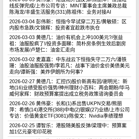
线反弹完成/上市公司专访：MINT董事会主席兼政总裁
陈海龙/丰盛生活服务(331)陈祖伟：业务对接AI
2026-03-04 彭伟新：恒指今早试穿二万五/黄敏硕：区
内股市急跌/文锦辉：投资者宜趁跌市执仓
2026-03-03 黄德几：油价有机会上冲100美元?/张益
祖：油服股疯了!/投资多面睇：简朴房条例生效后劏房
市场发展/卢楚仁：油金汇走向
2026-03-02 麦嘉嘉：中东战云下恒指失守二万六/潘铁
珊：油股油服股强势/李若凡：战事下油价金价美债美元
走向/谭新强：美炸伊朗所为何事?
2026-02-27 黄德几：汇控(5)股价新高有因/谢明光：新
地(16)业绩受股价强势/神州理财小百科：两会期盼/毕马
威何家辉：财政预算案提出成立税务政策谘询委员会
2026-02-26 黄伟豪：长和(1)系出售UKPN交易/熊丽
萍：希慎(14)港交所(388)中电(2)银娱(27)业绩/上市公司
专访：价值黄金ETF(3081)/陈俊文：Nvidia季绩理想
2026-02-25 谭智乐：港股随美股反弹/梁理中：预算案
加1亿元豪宅印花税