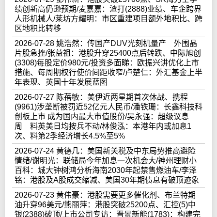
绩创新高仍逊预期/麦嘉嘉：渣打(2888)业绩、车企跨界
人形机械人/莱坊方耀明：市区重建项目额外地积比、跨
区地积比转移
2026-07-28 姚浩然：传国产DUV光刻机量产 外围晶
片股急挫/张益祖：港股升穿25400点后转跌、中际旭创
(3308)每股定价980元/投资多面睇：欧振兴讲优化上市
措施、每周期权行使价间距收窄/卢楚仁：外汇基金上半
年表现、英国十年发展蓝图
2026-07-27 陈蓓敏：美伊近两星期首次休战、携程
(9961)涉垄断被罚近52亿元人民币/潘铁珊：长鑫科技科
创板上市 成为国内最大市值股份/吴永强：超级议息
周 料英美日均按兵不动/林俊泓：本港年内或加息1
次、料第2季经济增长4.5%至5%
2026-07-24 黄德几：美国新关税及中东局势推高避险
情绪/谢明光：联储局今年加息一次机会大/神州理财小
百科：城大钟树鸿分析海南2030年起禁售燃油车/李泽
铭：港股及A股成交缩减、美国30年期债息有破顶迹象
2026-07-23 黄伟豪：港股需要更多催化剂、布兰特期
油升穿96美元/熊丽萍：港股突破25200点、汇控(5)中
银(2388)破顶/上市公司专访：晋景新能(1783)：构建完