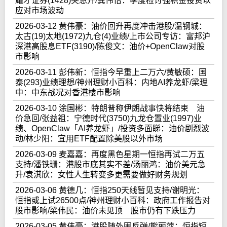
耀才证券(1428)突急升/龚伟怡：季度检讨强积金投资以
应对市场波动
2026-03-12 黄伟豪：油价回升再度冲击港股/温钢城：
太古(19)太地(1972)九仓(4)业绩/上市公司专访：富邦沪
深港高股息ETF(3190)/陈俊文：油价+OpenClaw对股
市影响
2026-03-11 彭伟新：恒指今早重上二万六/黄敏硕：国
泰(293)业绩理想/神州理财小百科：内地AI养龙虾/梁理
中：中东战况对香港楼市影响
2026-03-10 涂国彬：特朗普称伊朗战事快将结束 油
价急回/张益祖：宁德时代(3750)九龙仓置业(1997)业
绩、OpenClaw「AI养龙虾」/投资多面睇：油价剧烈波
动/林少阳：宜用ETF配置除美股以外市场
2026-03-09 麦嘉嘉：再度黑色星期一恒指再试二万五
支持/潘铁珊：港股市底其实不差/汤丽鸿：油价美元急
升/袁淇欣：女性人生转变多更需要做好财务规划
2026-03-06 黄德几：恒指250天线暂见支持/谢明光：
恒指或上试26500点/神州理财小百科：政府工作报告对
股市影响/梁伟民：油价未见顶 股市仍有下跌压力
2026-03-05 黄伟豪：港股随外围反弹/熊丽萍：恒指短