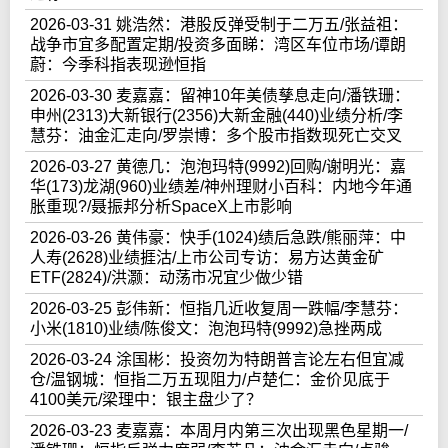
2026-03-31 姚浩然：港股反弹受制于二万五/张益祖：
战争市宜多配置定期/投资多面睇：湾区车位市场/谭朗
蔚：今季科指表现逊恒指
2026-03-30 麦嘉嘉：留神10年美债孳息走向/潘铁珊：
申州(2313)大新银行(2356)大新金融(440)业绩分析/李
慧芬：油金汇走向/罗崇博：多个股市指数现死亡交叉
2026-03-27 黄德几：泡泡玛特(9992)回购/谢明光：嘉
华(173)龙湖(960)业绩差/神州理财小百科：内地今年通
胀重现?/聂振邦分析SpaceX上市影响
2026-03-26 黄伟豪：快手(1024)绩后急跌/熊丽萍：中
人寿(2628)业绩捱沽/上市公司专访：易方达黄金矿
ETF(2824)/洪灏：动荡市况宜少做少错
2026-03-25 彭伟新：恒指几近收复周一跌幅/李慧芬：
小米(1810)业绩/陈俊文：泡泡玛特(9992)急挫两成
2026-03-24 涂国彬：投资勿为特朗普言论左右但宜减
仓/温钢城：恒指二万五现阻力/卢楚仁：金价见底于
4100美元/梁理中：银主盘少了？
2026-03-23 麦嘉嘉：本周月内第三次出现黑色星期一/