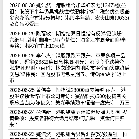
2026-06-30 姚浩然：港股组合加华虹宏力(1347)/张益
祖：港股下半年仍具挑战性/德勤林宇衡：税务优势吸基
金家办落户香港/聂振邦：港股半年结、农夫山泉(9633)
及食品股受压
2026-06-29 陈蓓敏：期指结算日恒指有反弹/潘铁珊：
六绝月后料有翻身七月/卢楚仁：油金汇本周全面睇/李
泽铭：港股宜重上10天线
2026-06-26 李伟杰：港股跟跌不跟升、苹果多项产品
加价、舜宇(2382)连日急挫/谢明光：港股今季跌势夸
张/神州理财小百科：林嘉麒讲内地股市将全面实施盘后
交易/梁伟民：区内股市黑色星期五、传OpenAI推迟上
市
2026-06-25 黄伟豪：恒指试23000点支持/熊丽萍：港
股继续独憔悴/上市公司专访：赛晶科技(580)投资者关
系总监吉庆/陈俊文：美光季绩劲＋恒指一度失守二万三
2026-06-24 彭伟新：港股结束五连跌但反弹力度有限/
黄敏硕：投资者静待六绝月结束/何启聪：资金何日归
来?
2026-06-23 姚浩然：港股组合只留汇控(5)/张益祖：恒