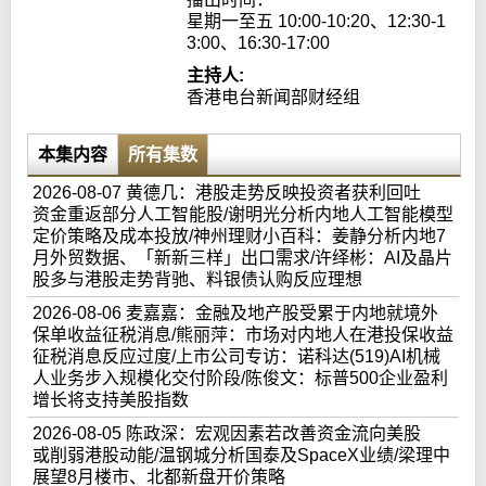
星期一至五 10:00-10:20、12:30-1
3:00、16:30-17:00
主持人:
香港电台新闻部财经组
本集内容
所有集数
2026-08-07 黄德几：港股走势反映投资者获利回吐
资金重返部分人工智能股/谢明光分析内地人工智能模型
定价策略及成本投放/神州理财小百科：姜静分析内地7
月外贸数据、「新新三样」出口需求/许绎彬：AI及晶片
股多与港股走势背驰、料银债认购反应理想
2026-08-06 麦嘉嘉：金融及地产股受累于内地就境外
保单收益征税消息/熊丽萍：市场对内地人在港投保收益
征税消息反应过度/上市公司专访：诺科达(519)AI机械
人业务步入规模化交付阶段/陈俊文：标普500企业盈利
增长将支持美股指数
2026-08-05 陈政深：宏观因素若改善资金流向美股
或削弱港股动能/温钢城分析国泰及SpaceX业绩/梁理中
展望8月楼市、北都新盘开价策略