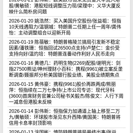
股/黄敏硕：港股短线调整压力现/梁理中：义华大厦反
映什么简朴房问题
2026-01-20 姚浩然：买入美国升空股份/张益祖：恒指
10天线遇阻力/温钢城：特朗普二任期上任一周年/龚伟
怡：主动调整组合以迎新开局
2026-01-19 陈蓓敏：特朗普格陵兰搞局引发新不稳定
因素/潘铁珊：恒指回试26500点支持/卢楚仁：金价受
支持向好/温灼培：特朗普连番动作利好人民币走向
2026-01-16 黄德几：药明生物(2269)配股/谢明光：剑
指27500熊证/神州理财小百科：携程(9961)被立案反垄
断调查/聂振邦分析美国银行股业绩、美股业绩期焦点
2026-01-15 黄伟豪：携程(9961)股价再跌两成/熊丽
萍：恒指续在二万七争持/上市公司专访：现代牙科
(3600)首席财务官兼公司秘书关毅杰/陈俊文：人行下周
一减息但港股未反映
2026-01-14 彭伟新：恒指保力加通道上轴上移至二万
九/黄敏硕：环球股市渐见东升西降/黄国英：特朗普将
信用卡息率封顶影响
2026-01-13 涂国彬：慎防特朗普搞局最终出事/张益