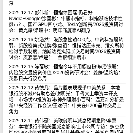
深
2025-12-17 彭伟新：恒指续回落 仍看好
Nvidia+Google/涂国彬：牛熊市指标、科指濒临技术性
熊市？、国产GPU四小龙、Tesla创新高/2026投资研讨
会：黄光耀/梁理中：明年商厦靠AI翻身
2025-12-16 姚浩然：港股急挫逾400点、中资科技股转
弱、新股密集式挂牌/张益祖：恒指沽压未完、港交所将
检讨手数制度、纳斯达克拟延长交易时间/2026投资研
讨会：麦嘉嘉/卢楚仁：金银铜油后市
2025-12-15 陈蓓敏：恒指今年不用橱窗粉饰/潘铁珊：
内险股突显投资价值 /2026投资研讨会：姜静/温灼培：
英欧日央行议息周
2025-12-12 黄德几：晶片股表现视乎中美关系 本地
银行股不减P有助息差/谢明光：甲骨文上季资本开支
增 市场忧AI投资泡沫/神州理财小百科：温嘉炜分析最
新中央经济工作会议/王逸研：中美在H200晶片交易上
角力
2025-12-11 黄伟豪：美联储明年减息预期急降/李慧
芬：本地银行不随美国减息影响/上市公司专访：多点数
智(2586)业务发展副总监张伟基/陈俊文：美减息周期进