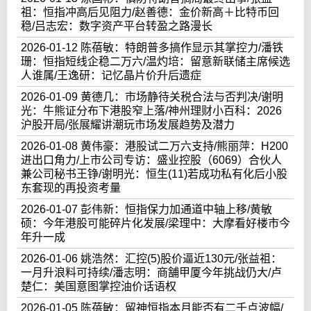
祖：恒指冲高后见阻力/赵善德：金价新高＋比特币回
稳/吕志宏：数字资产平台转盈之路漫长
2026-01-12 陈蓓敏：特朗普多搞作显示其掌控力/潘铁
珊：恒指短线企稳二万六/温灼培：留意新联储主席候选
人谁属/王逸研：记忆晶片价升后遗症
2026-01-09 黄德几：市场静待关税合法与否判决/谢明
光：牛熊证分布下港股窄上落/神州理财小百科：2026
沪股开局/张展耀讲潮玩市场发展趋势及潜力
2026-01-08 黄伟豪：港股试二万六支持/熊丽萍：H200
进出口角力/上市公司专访：盛业控股（6069）合伙人
兼公司秘书王铮/谢明光：恒生(11)若成功私有化后小股
东套现的再投资考量
2026-01-07 彭伟新：恒指保力加通道中轴上移/黄敏
硕：今年港股可能碎片化发展/梁理中：大摩看好楼市今
年升一成
2026-01-06 姚浩然：汇控(5)股价逼近130元/张益祖：
一月升浪料可持续/潘志明：商舗甲厦今年挑战仍大/卢
楚仁：美国意图掌控油价话语权
2026-01-05 陈蓓敏：留神恒指本月能否有二千点波幅/