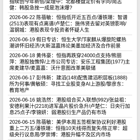
指续创今年新低/梁理中：北都楼盘定价有学问/简志
健：韩股急挫一成是泡沫爆?
2026-06-22 陈蓓敏：恒指低开近五百点/潘铁珊：智谱
(2513)表现有点离谱/卢楚仁：施伟贤去留对英镑影响/
温钢城：港股表现令投资者怀疑人生
2026-06-19 假日专访：恒生大学邝家麒从爆旋陀螺热
潮讲怀旧经济/大新温嘉炜论美墨加经济及合作前景
2026-06-18 黄伟豪：恒指再跌穿24000点支持/熊丽
萍：港股独憔悴/上市公司专访：安乐工程集团(1977)主
席麦建华/麦嘉嘉：沃什意图改革美联储
2026-06-17 彭伟新：建滔(148)配售建滔积层板(1888)
所为何事/黄敏硕：寻找工业股变身AI上游股/黎彦东：
教育地产
2026-06-16 姚浩然：港股组合买入联想(992)/张益祖：
安德利果汁(2218)进军晶片股价急升/卢楚仁：日央行加
息25点子/李锦妍：弱港股衍生产品仍有市场
2026-06-15 陈蓓敏：美伊本周五签框架协议利好港股
重上二万五/潘铁珊：恒指10天线得而复失/陈正荦：超
级央行议息周/罗崇博：港股升幅不及区内市场