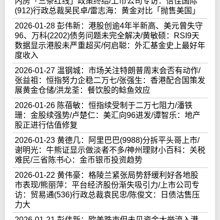
内房「三条红线」政策终结/上市公司专访：信佳国际
(912)行政总裁吴民卓/雷志海：黄金对比「抛售美国」
2026-01-28 彭伟新：港股创逾4年半新高、美元曾失守
96、万科(2202)债务问题未完全解决/黄敏硕：RSI9天
数据显示港股未严重超买/何启聪：外汇基金史上最好年
度收入
2026-01-27 温钢城：市场关注特朗普周末会否有动作/
张益祖：恒指努力企稳二万七/张强生：香港配合国策发
展黄金仓储/洪龙荃：餐饮股的鲶鱼效应
2026-01-26 陈蓓敏：恒指续受制于二万七阻力/潘铁
珊：金股续强势/卢楚仁：美汇向96进发/谭智乐：地产
股正进行估值修复
2026-01-23 黄德几：阿里巴巴(9988)分拆平头哥上市/
谢明光：牛熊证显示做淡者不多/神州理财小百科：关税
难民/三省陈书心：金币银币投资趋势
2026-01-22 黄伟豪：格陵兰紧张局势舒缓利好各地股
市表现/熊丽萍：平台经济股份渐失吸引力/上市公司专
访：贸易通(536)行政总裁袁民忠/陈俊文：日债沽售压
力大
2026-01-21 彭伟新：欧美跌市但未见资金大举流入港