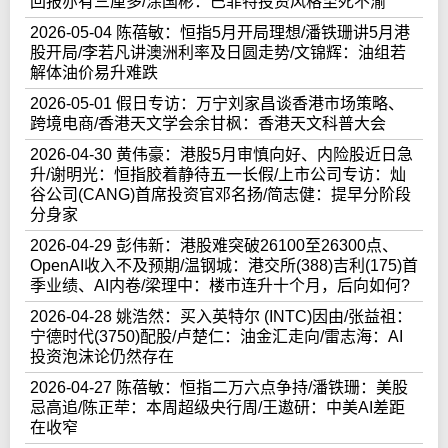
回报亦有三厘多/涂国彬：巴菲特投资风格至死不渝
2026-05-04 陈蓓敏：恒指5月开局理想/潘铁珊讲5月港
股开局/李若凡讲澳洲利率及日圆走势/文锦辉：油组若
解体油价易升难跌
2026-05-01 假日专访：万宁刘家昌谈香港市场策略、
跨境电商/香港天文学会余甘枫：香港天文科普大会
2026-04-30 黄伟豪：港股5月审慎向好、内险股近日急
升/谢明光：恒指胶着静待五一长假/上市公司专访：灿
谷公司(CANG)首席投资官邓名扬/简志健：提早分阶段
分身家
2026-04-29 彭伟新：港股难突破26100至26300点、
OpenAI收入不及预期/温钢城：港交所(388)吉利(175)首
季业绩、AI内卷/梁理中：楼市连升十个月，后向如何?
2026-04-28 姚浩然：买入英特尔 (INTC)因由/张益祖：
宁德时代(3750)配股/卢楚仁：油金汇走向/雷志海：AI
投资泡沫论仍然存在
2026-04-27 陈蓓敏：恒指二万六点争持/潘铁珊：美股
忌高追/陈正荦：本周超级央行周/王遨研：中美AI差距
在收窄