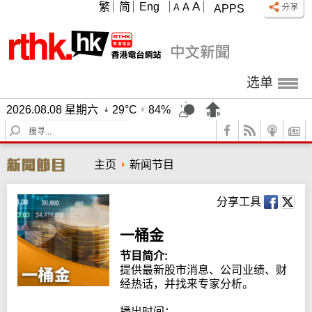
A
繁
简
Eng
A
A
APPS
选单
2026.08.08 星期六
29°C
84%
S
e
a
主页
新闻节目
r
c
h
分享工具
一桶金
节目简介:
提供最新股市消息、公司业绩、财
经热话，并找来专家分析。

播出时间：
