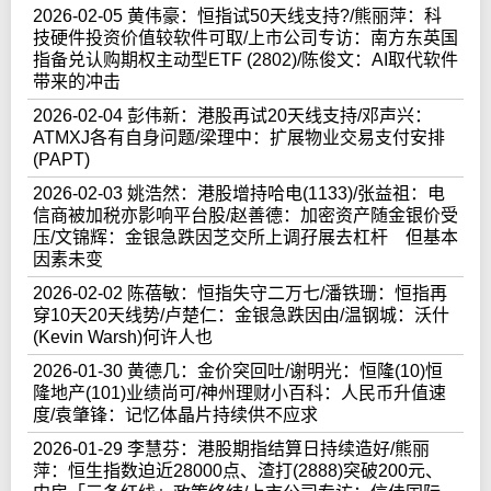
2026-02-05 黄伟豪：恒指试50天线支持?/熊丽萍：科
技硬件投资价值较软件可取/上市公司专访：南方东英国
指备兑认购期权主动型ETF (2802)/陈俊文：AI取代软件
带来的冲击
2026-02-04 彭伟新：港股再试20天线支持/邓声兴：
ATMXJ各有自身问题/梁理中：扩展物业交易支付安排
(PAPT)
2026-02-03 姚浩然：港股增持哈电(1133)/张益祖：电
信商被加税亦影响平台股/赵善德：加密资产随金银价受
压/文锦辉：金银急跌因芝交所上调孖展去杠杆 但基本
因素未变
2026-02-02 陈蓓敏：恒指失守二万七/潘铁珊：恒指再
穿10天20天线势/卢楚仁：金银急跌因由/温钢城：沃什
(Kevin Warsh)何许人也
2026-01-30 黄德几：金价突回吐/谢明光：恒隆(10)恒
隆地产(101)业绩尚可/神州理财小百科：人民币升值速
度/袁肇锋：记忆体晶片持续供不应求
2026-01-29 李慧芬：港股期指结算日持续造好/熊丽
萍：恒生指数迫近28000点、渣打(2888)突破200元、