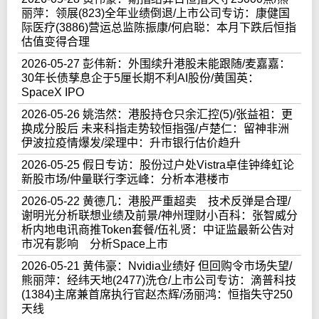
丽萍：领展(823)全年业绩倒退/上市公司专访：康健国
际医疗(3886)营运总监陈振康/何启聪：本月下跌后恒指
估值变得合理
2026-05-27 彭伟新：外围续升港股未能跟随/麦嘉嘉：
30年长债孳息企于5厘长期不利AI股份/黄国英：
SpaceX IPO
2026-05-26 姚浩然：港股持仓只余汇控(5)/张益祖：更
换成分股后 未来科指走势较恒指强/卢楚仁：留神非洲
伊波拉疫情爆发/梁理中：升市银行估价趋升
2026-05-25 假日专访：股份过户处Vistra卓佳钟绛虹论
新股市场/仲量联行李远峰：分析本港楼市
2026-05-22 黄德几：港股严重超卖 技术反弹是合理/
谢明光分析联想业绩及前景/神州理财小百科：张智威分
析内地电讯商推Token套餐/伍礼贤：中证监最新公告对
市况有影响 分析Space上市
2026-05-21 黄伟豪：Nvidia业绩好 但回购令市场失望/
熊丽萍：经纬天地(2477)洗仓/上市公司专访：滴普科技
(1384)主席兼首席执行官赵杰辉/汤丽鸿：恒指失守250
天线