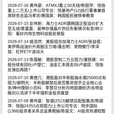
2026-07-16 黄伟豪：ATMXJ重上50天线/熊丽萍：恒指
重上二万五/上市公司专访：恒基地产(12)执行董事兼首
席财务总监冯孝忠/黄国英：韩国股民被铁拳教育
2026-07-15 彭伟新：海力士ADR跟韩国正股溢价扩大
至五成/麦嘉嘉：留神存储晶片供应失衡情况有变/林少
阳：看好内地生物科技股前景股
2026-07-14 姚浩然：美股组合加海力士ADR/张益祖：
美伊再战油价升高胀压力增/潘志明：宠物餐厅/李泽
铭：杠杆ETF波动大
2026-07-13 陈蓓敏：港股受制二万五阻力/潘铁珊：AI
股份续有回吐/卢楚仁：油金汇本周走向/卢骏匡：恒指
反弹后再跌?
2026-07-10 黄德几：港股面对半新股抽水潮25000点有
阻力/谢明光：半新股解禁后是否集资视乎企业核心业
务/神州理财小百科：李慧芬分析内地国潮经济/永明金
融刘以浩讲下半年强积金投资展望
2026-07-09 黄伟豪：智谱(2513)解禁后配股集资/熊丽
萍：恒指24353点现阻力/上市公司专访：特步国际
(1368)投资者关系总监黄菀瑜/陈俊文：AI投资热潮短暂