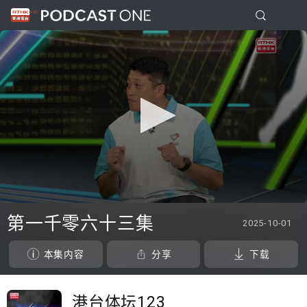
0
seconds
第一千零六十三集
2025-10-01
of
46
minutes,
本集内容
分享
下载
10
seconds
港台体坛123