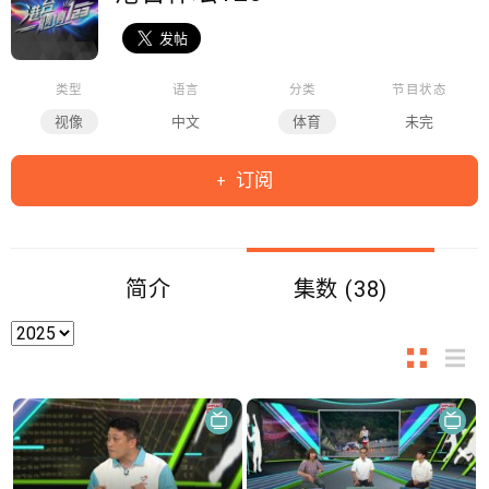
类型
语言
分类
节目状态
视像
中文
体育
未完
订阅
简介
集数 (38)