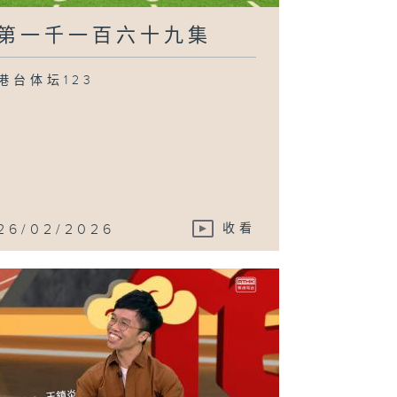
第一千一百六十九集
港台体坛123
26/02/2026
收看