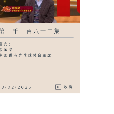
第一千一百六十三集
嘉宾：
余国梁
中国香港乒乓球总会主席
18/02/2026
收看