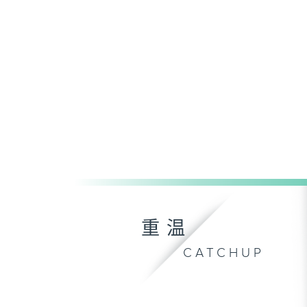
重温
CATCHUP