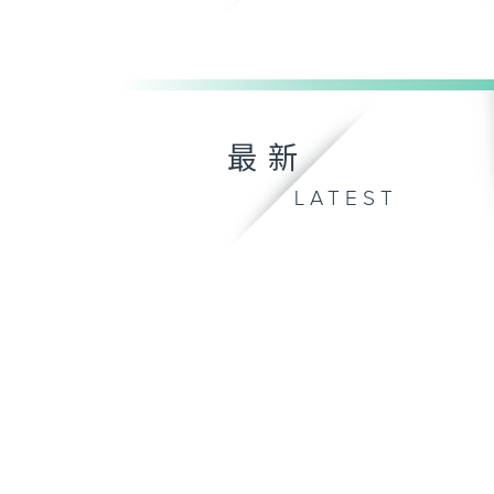
最新
LATEST