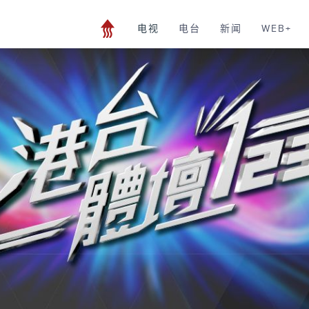
电视
电台
新闻
WEB+