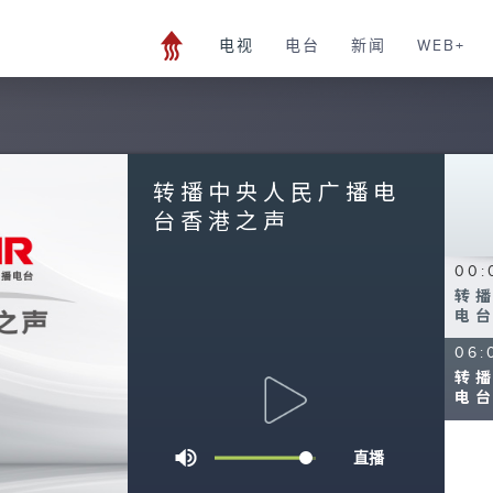
电视
电台
新闻
WEB+
转播中央人民广播电
台香港之声
00:
转
电
06:
转
电
0
seconds
直播
of