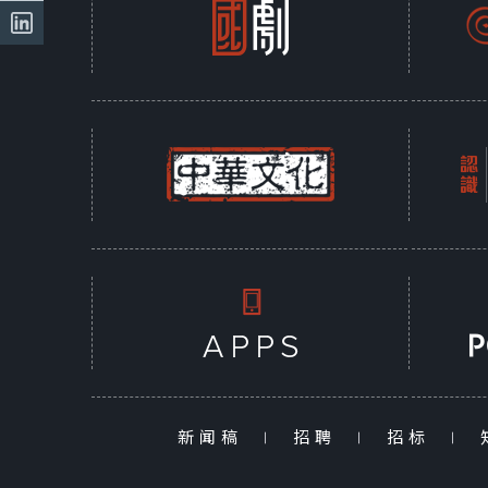
新闻稿
|
招聘
|
招标
|