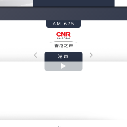
0
seconds
Volume
90%
AM 675
港声