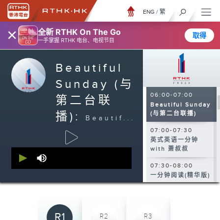
ENG
/
繁
×
全新 RTHK On The Go
取得
00:00-02:00
一手掌握 RTHK 电台、电视节目
我得你都得
Beautiful
02:00-06:00
周末午夜场
Sunday (与
06:00-07:00
第二台联
Beautiful Sunday
播):
(与第二台联播)
Beautif...
07:00-07:30
英式英语一分钟
with 萧叔叔
0
seconds
07:30-08:00
of
0
一分钟阅读(精华版)
seconds
08:00-08:10
晨早新闻天地
R1
R2
R3
R4