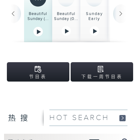
08:10-10:00
旧日的足迹
Beautiful
Beautiful
Sunday
Aubade
Sunday (...
Sunday (0...
Early
10:00-12:00
香港第一个五年规划
及2026年施政报告
地区谘询会
12:00-12:15
午间新闻天地
12:15-13:00
中国复刻与新潮
节目表
下载一周节目表
13:00-14:00
非常人物生活杂志
14:00-16:00
管理新思维
HOT SEARCH
热搜
16:00-17:00
大城小事