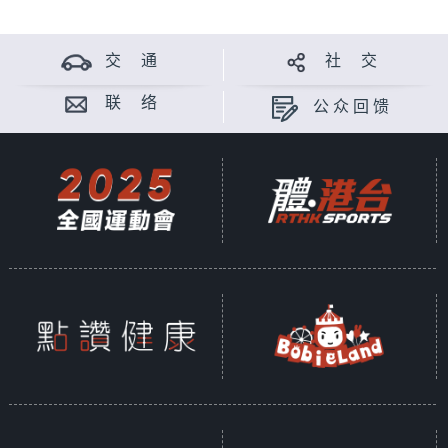
交 通
社 交
联 络
公众回馈