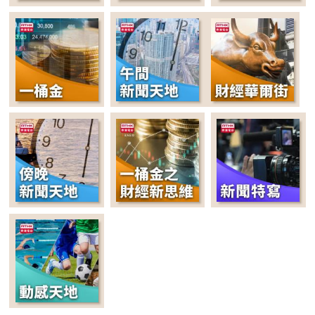
周末斗秀场