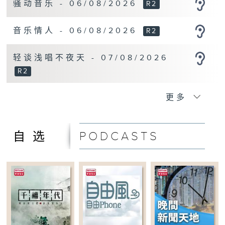
骚动音乐 - 06/08/2026
R2
17:00-18:00
太阳底下新鲜事
音乐情人 - 06/08/2026
R2
18:00-18:20
傍晚新闻天地
轻谈浅唱不夜天 - 07/08/2026
18:20-20:00
R2
万千宠爱
20:00-20:30
更多
大学堂
20:30-21:00
PODCASTS
自选
大地书香
21:00-22:00
港台讲台
22:00-22:20
晚间新闻天地
22:20-00:00