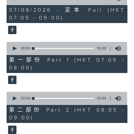
of
1
07/08/2026 - 足本 Full (HKT
hour,
07:05 - 09:00)
49
minutes,
59
seconds
0
seconds
00:00
55:00
of
55
第一部份 Part 1 (HKT 07:05 -
minutes,
08:00)
0
seconds
0
seconds
00:00
55:09
of
55
第二部份 Part 2 (HKT 08:05 -
minutes,
09:00)
9
seconds