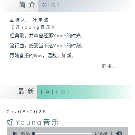
简介
GIST
主持人：叶宇波
《好Young音乐》
经典歌，共鸣曾经那Young的时光；
流行曲，感受当下这Young的时刻。
跟随音乐的flow，温故，知新。
香港电台普通话台《好Young音乐》！
更多...
节目版块包括：晨曲悠扬、好Young主题、粤语播
（广东歌经典）、温故知新（新歌精选）。
最新
LATEST
星期一至五早七点，
07/08/2026
《好Young音乐》
好Young音乐
叶宇波为你呈现音乐好模Young！
0
seconds
00:00
1:49:59