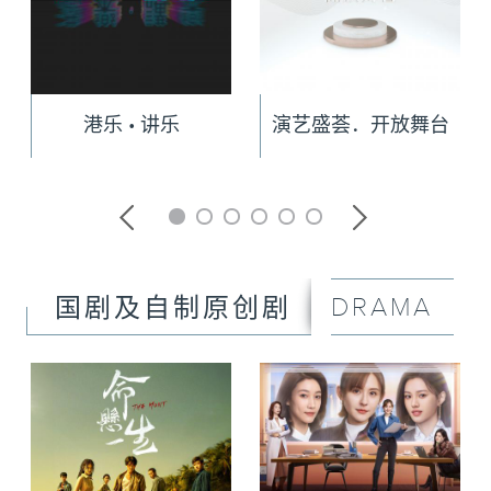
港乐 • 讲乐
演艺盛荟．开放舞台
DRAMA
国剧及自制原创剧