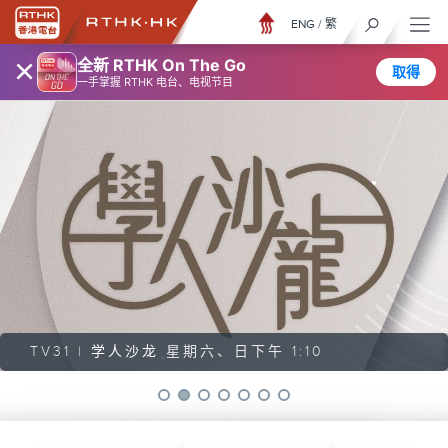
ENG
/
繁
×
全新 RTHK On The Go
取得
一手掌握 RTHK 电台、电视节目
TV31 |
学人沙龙
星期六、日下午 1:10