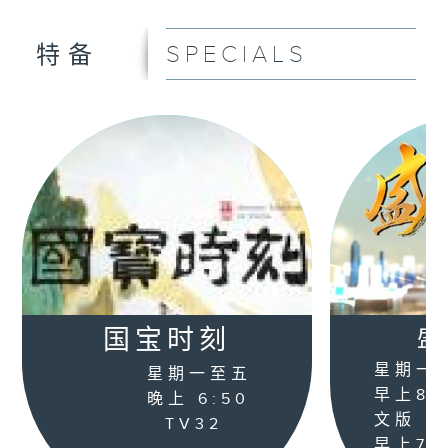
SPECIALS
特备
国宝时刻
盛
星期一
星期一至五
早上8:0
晚上 6:50
文版
TV32
早上7:3