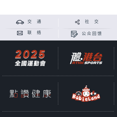
交 通
社 交
联 络
公众回馈