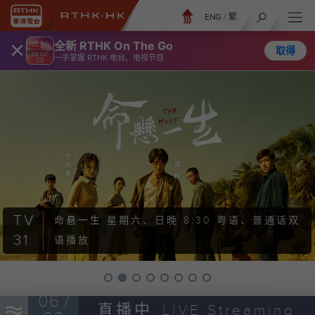
ENG
/
繁
×
全新 RTHK On The Go
取得
一手掌握 RTHK 电台、电视节目
TV
命悬一生
星期六、日晚 8:30 粤语、普通话双
31
语播放
06 /
直播中
LIVE Streaming