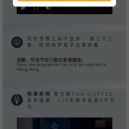
0
seconds
of
53
minutes,
50
seconds
无所畏惧之永不放弃 - 第二十二
集：陈硕陪罗英子出差办案
抱歉，所选节目只能在香港播放。
Sorry, the programme can only be watched in
Hong Kong.
视像新闻
警方破FUN COFFEE
投资骗案 225宗案涉款逾9千万
元