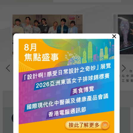
×
骚动音乐:
Mirror难得亮相
医生与你
节目，彬臣、波盛准备了什
力与中
么问题，而Mirror又怎...
工智
热搜
HOT SEARCH
音乐情人 - 音乐情人