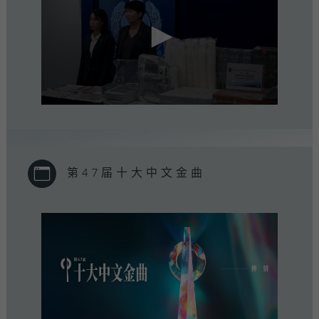
0
seconds
of
0
seconds
第47届十大中文金曲