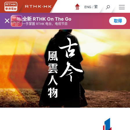
ENG
/
繁
×
全新 RTHK On The Go
取得
一手掌握 RTHK 电台、电视节目