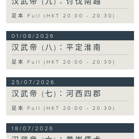
汉武帝 (九)∶讨伐南越
人以百数，自是以后，匈奴震怖，益求和
亲。然而未肯称臣也。」汉武帝征伐匈奴，
足本 Full (HKT 20:00 - 20:30)
取得阶段性胜利。
然而汉朝周边，仍然存在多个割据政权，实
01/08/2026
力最强大的是东北方的朝鲜国，和南方的南
越国。朝鲜国位于今日鸭绿江流域至朝鲜半
汉武帝 (八)∶平定淮南
岛北部一带，相传是商朝末年，商王族箕子
所建立，一直延续至战国后期。战国时，燕
足本 Full (HKT 20:00 - 20:30)
国（首都在今北京市中心西南角，当时称为
「蓟」，燕昭王又在易水旁兴建「下都」）
25/07/2026
向辽东扩张，燕国人卫满灭箕氏朝鲜，据地
称王，由秦朝至汉初，卫氏朝鲜不肯臣服，
汉武帝 (七)∶河西四郡
而且与匈奴呼应，并且阻止附近部族向汉朝
纳贡。
足本 Full (HKT 20:00 - 20:30)
元封二年（公元前109年）汉武帝以朝鲜王袭
杀汉使者为理由，出兵水陆并进，征伐朝
18/07/2026
鲜。《史记·朝鲜列传》记述：「天子募罪人