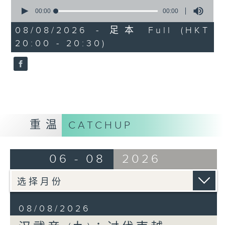
0
后设置酒泉、武威、张掖、敦煌四郡，打通
seconds
00:00
00:00
of
西域交通线，使汉朝国威大振，西域诸国王
0
08/08/2026 - 足本 Full (HKT
侯、商人纷纷朝贡，开啓中西文化交流历
seconds
20:00 - 20:30)
史。
元狩四年，武帝派卫青、霍去病各率骑兵五
万，步兵数十万出击，卫青出定襄，越过戈
壁，直攻匈奴王庭，匈奴单于遁走，卫青追
至寘颜山赵信城而还。霍去病出代郡，与匈
奴左贤王接战，左贤王败走，霍去病追至狼
重温
CATCHUP
居胥山，祭天而还（即所谓「封狼居
胥」）。此役之后，匈奴基本上已无力威胁
汉朝边疆。西汉末学者扬雄曾经说：汉武帝
06 - 08
2026
「深惟社稷之计，规恢万载之策，乃大兴师
数十万，使卫青、霍去病操兵，前后十余
年，于是浮西河、绝大漠，破寘颜，袭王
庭，穷极其地，追奔逐北，封狼居胥山，禅
08/08/2026
于姑衍，以临瀚海（戈壁沙漠），掳名王贵