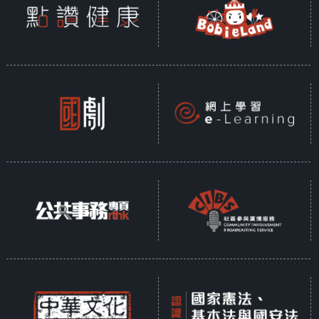
与汉朝国界上的边关。汉武帝答应了樛太
后，派卫尉路博德屯兵桂阳（今广东连州
市）戒备。
吕嘉强烈反对南越国内属汉朝，赵兴和樛太
后设宴送别汉朝使者和吕嘉，欲在席间杀死
吕嘉，想借汉朝使者之力杀死吕嘉等人。但
汉使胆怯，被吕嘉识破逃脱，集结反汉势
力，起兵攻入王宫，杀赵兴、樛太后及汉
使，立赵建德为王。
汉武帝得知南越国政变，元鼎五年（公元前
112年）秋，调遣罪人和江淮以南的水兵共十
万人，兵分五路进讨伐南越：伏波将军路博
德从桂阳沿湟水（今广东省境内的连江）南
下；楼船将杨仆从豫章郡过横浦关沿浈水南
下；越人降将戈船将军郑严、和下厉将军田
甲，分别从零陵（今广西桂林北方）出发，
郑严沿漓水直下，田甲的则直抵苍梧（今广