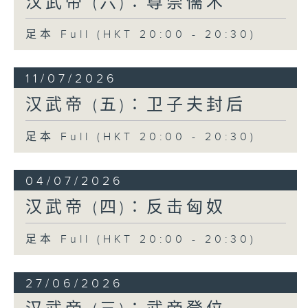
汉武帝 (六)∶尊崇儒术
击朝鲜。其秋，遣楼船将军杨仆从齐（今山
东半岛北岸）浮渤海；兵五万人，左将军荀
足本 Full (HKT 20:00 - 20:30)
彘出辽东，讨右渠（国王名）」，经过连番
恶战，朝鲜国内部分裂，国相路人、韩阴等
杀国王右渠降汉，汉朝在朝鲜故土设置乐
11/07/2026
浪、临屯、玄菟、真番四郡。
汉武帝 (五)∶卫子夫封后
南方的南越国，起源于秦始皇灭六国之后，
足本 Full (HKT 20:00 - 20:30)
继续派军南下，试图收复岭南的越人部落。
经过数年苦战，秦军屡败，其后史禄（史是
官职，禄是人名）开通连接湘、漓二水的灵
04/07/2026
渠运河，贯通交通线，秦军攻下番禺（今广
汉武帝 (四)∶反击匈奴
州市老城），设置南海、桂林、象三郡，得
以管辖岭南。数年后，始皇死，中原大乱，
足本 Full (HKT 20:00 - 20:30)
南海郡尉（军政长官）任嚣病重，临死把权
力托附给龙川县令赵佗。赵佗自恃地方偏
远，有山河阻隔，于是闭关自守，以「蛮夷
27/06/2026
大长老」自居，割据称王，向外扩张至交趾
（今越南北部），并且曾经称帝，对汉朝叛