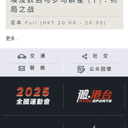
埃及妖后与罗马群星 (十)∶终
世，婴齐继位。赵婴齐去长安之前，娶越人
女子为妻，生长子赵建德，赵婴齐去长安，
局之战
又娶邯郸樛氏女为妻（赵佗原籍赵国邯
郸），生子赵兴。赵婴齐继位后，立樛氏为
足本 Full (HKT 20:00 - 20:30)
后，赵兴为太子。赵婴齐残暴，恣意杀人，
大失人心，大臣派系分裂。汉武帝多次派使
更多 ...
者到南越国，劝告赵婴齐到长安朝见，婴齐
以有病为借口，不肯入朝。
交 通
社 交
元鼎四年（公元前113年）赵婴齐病死，諡
联 络
公众回馈
「南越明王」。太子赵兴即位，其母樛氏成
为太后。同年，汉武帝派遣安国少季出使南
越国，安国少季是樛氏在长安时的旧情人，
留在南越国辅政。南越国的实权掌握在丞相
吕嘉等老臣手中，对樛太后及安国少季的亲
汉态度十分不满。樛太后感受到朝野的孤
立，害怕权力被夺，谋求依附汉朝的威势巩
固自己的地位，于是致信汉武帝，请求比照
汉朝的内诸侯，三年入朝一次，撤除南越国