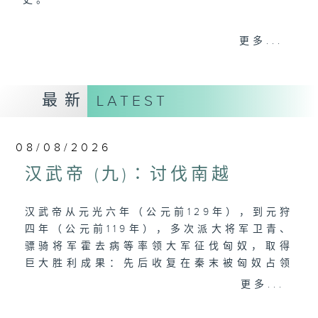
史。
香港电台文教组制作，逢星期六晚8:00，香
更多...
港电台第一台
最新
LATEST
08/08/2026
汉武帝 (九)∶讨伐南越
汉武帝从元光六年（公元前129年），到元狩
四年（公元前119年），多次派大将军卫青、
骠骑将军霍去病等率领大军征伐匈奴，取得
巨大胜利成果：先后收复在秦末被匈奴占领
的「河南地」（今内蒙古鄂尔多斯），并且
更多...
向北扩展，抵达阴山，设置云中、五原、朔
方郡；又击败匈奴右部，取得河西走廊，先