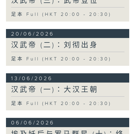
汉武帝 (三)∶武帝登位
服无常。
足本 Full (HKT 20:00 - 20:30)
建元四年（公元前137年）赵佗去世，享寿百
余岁，其孙赵眜继位，对汉朝自称「南越文
20/06/2026
王」，在国内自称「南越文帝」。汉武帝初
登位，闽越国（在今福建）正举兵侵犯南越
汉武帝 (二)∶刘彻出身
国，南越难以抵挡，赵眛请求汉武帝处理此
事，武帝派王恢、韩安国等领兵讨伐闽越，
足本 Full (HKT 20:00 - 20:30)
汉兵未到，闽越内讧，王弟杀死了国王郢，
投降汉朝，于是汉武帝将闽越国一分为越繇
王、东越王二国，直接受制于汉朝。
13/06/2026
汉武帝 (一)∶大汉王朝
南越国王赵眛表示与汉朝修好，愿意亲赴长
安朝见汉武帝，并且派太子婴齐到长安宫廷
足本 Full (HKT 20:00 - 20:30)
当警卫。汉使庄助（史书避东汉明帝刘庄
讳，改写为严助）离开后，赵眜却以病为借
口，终生不肯入朝长安。公元前122年赵眜病
06/06/2026
重，太子赵婴齐从长安回南越国，赵眜去