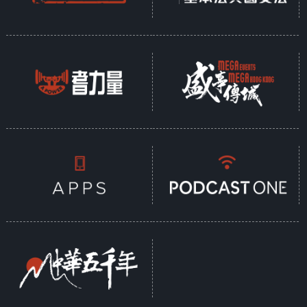
西梧州市）；驰义侯何遗率领巴蜀罪人及夜
郎（今贵州）军队，直下牂柯江（今西江上
游），五路大军指向南越国的都城番禺。
番禺城破，吕嘉及赵建德出逃，不久被汉军
擒获，吕嘉和赵建德被擒之后，南越国属下
各郡县包括苍梧王赵光，皆不战而向汉朝投
降。郑严和田甲的军队，以及何遗调动的夜
郎军队还未到达，南越国已经被平定了。南
越国历经五代君主，九十三年，故土纳入汉
版图。