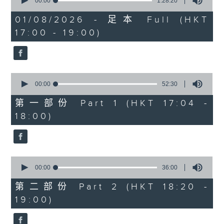
seconds
00:00
1:28:20
of
1
01/08/2026 - 足本 Full (HKT
hour,
17:00 - 19:00)
28
minutes,
20
seconds
0
seconds
00:00
52:30
of
52
第一部份 Part 1 (HKT 17:04 -
minutes,
18:00)
30
seconds
0
seconds
00:00
36:00
of
36
第二部份 Part 2 (HKT 18:20 -
minutes,
19:00)
0
seconds