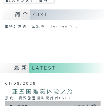
您喜欢这个节目吗?
简介
GIST
主持：刘莲、区凯声、Herman Yip
最新
LATEST
01/08/2026
中亚五国难忘体验之旅
嘉宾：资深旅游摄影爱好者Cyril
0