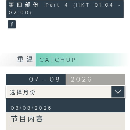
「花为媒(二)」
56
第四部份 Part 4 (HKT 01:04 -
minutes,
由 周雅琴、杨文蔚、 朱祝芬、傅颂
02:00)
10
seconds
英 主唱
重温
CATCHUP
07 - 08
2026
08/08/2026
节目内容