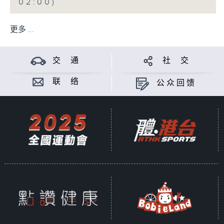
02:00)
更多 ...
交 通
社 交
联 络
公众回馈