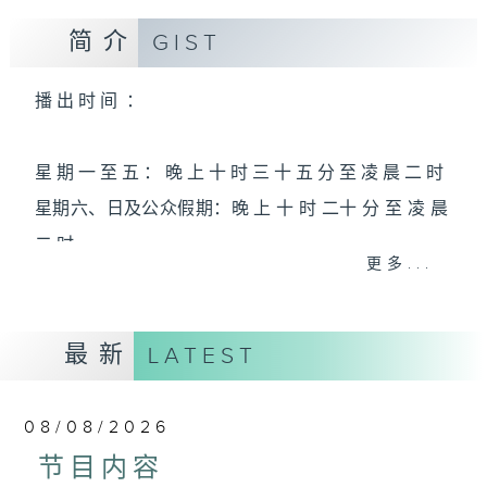
简介
GIST
播 出 时 间 ：
星 期 一 至 五 ： 晚 上 十 时 三 十 五 分 至 凌 晨 二 时
星期六、日及公众假期：晚 上 十 时 二十 分 至 凌 晨
二 时
更多...
主 持 ：林玮婷、龙玉声、御玲珑、丁家湘、蓝炜婷、
最新
黄可柔、马崇恩、萧桐、陈婉红、红萍、林玉琴、陈
LATEST
笺
08/08/2026
为顾及平日需要上班的听众，《戏曲之夜》安排在每
节目内容