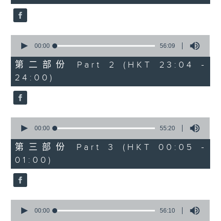
seconds
3. 「花蕊夫人之去国题词、刧后描容」
由 龙贯天、甄秀仪 主唱
0
seconds
00:00
56:09
of
56
第二部份 Part 2 (HKT 23:04 -
minutes,
4. 「血染海棠红」
24:00)
9
seconds
由 麦炳荣、郑帼宝 主唱
0
seconds
00:00
55:20
of
节目时间：0100-0200
55
第三部份 Part 3 (HKT 00:05 -
minutes,
节目名称：越剧欣赏
01:00)
20
seconds
节目主持：陈笺
0
seconds
00:00
56:10
of