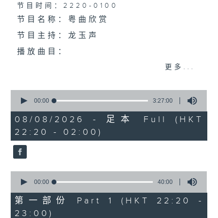
个晚上播放粤曲，以地方语言介绍京剧、潮剧、越剧
节目时间：2220-0100
节目名称：粤曲欣赏
等；务求以同一语言介绍同一剧种，望能令广大听众
节目主持：龙玉声
有更亲切的感受。
播放曲目：
更多...
0
1. 「潞安州」
seconds
00:00
3:27:00
of
由 彭炽权、郑培英 主唱
3
08/08/2026 - 足本 Full (HKT
hours,
22:20 - 02:00)
27
minutes,
0
seconds
2. 「潘生会妙嫦」
0
由 文千岁、卢秋萍 主唱
seconds
00:00
40:00
of
40
第一部份 Part 1 (HKT 22:20 -
minutes,
23:00)
0