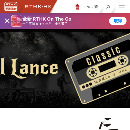
ENG
/
繁
×
全新 RTHK On The Go
取得
一手掌握 RTHK 电台、电视节目