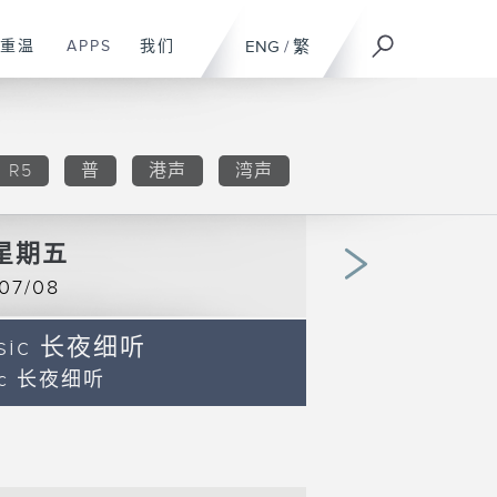
重温
APPS
我们
ENG
/
繁
R5
普
港声
湾声
星期五
07/08
usic 长夜细听
00:00
Nig
|
sic 长夜细听
06:00
06:00
Aub
|
07:00