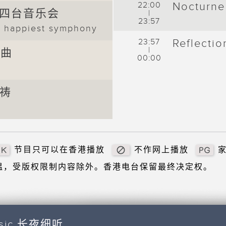
22:00
Noctur
 4 四台音乐会
|
23:57
s happiest symphony
23:57
Reflecti
|
心曲
00:00
晚祷
节目只可以在香港播放
不作网上播放
重温，受版权限制内容除外。香港电台保留最终决定权。
usic 长夜细听