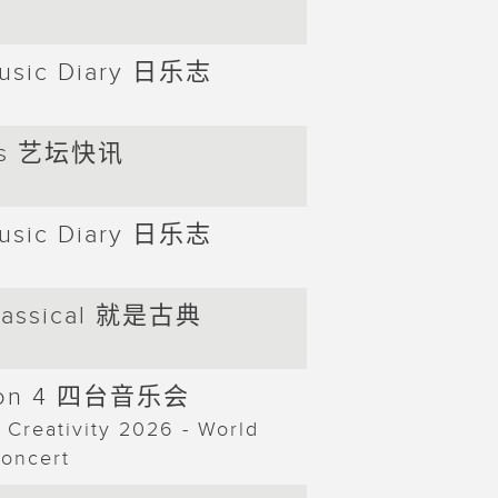
18:00
Can
|
20:00
Music Diary 日乐志
20:00
Con
|
HKAPA
22:00
ews 艺坛快讯
and N
Juill
Music Diary 日乐志
22:00
Mus
|
00:00
Classical 就是古典
t on 4 四台音乐会
f Creativity 2026 - World
oncert