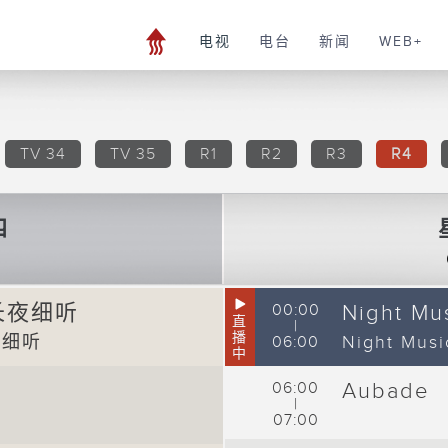
电视
电台
新闻
WEB+
TV 34
TV 35
R1
R2
R3
R4
四
8
c 长夜细听
00:00
Night M
直
|
播
长夜细听
Night Mu
06:00
中
06:00
Aubade
|
07:00