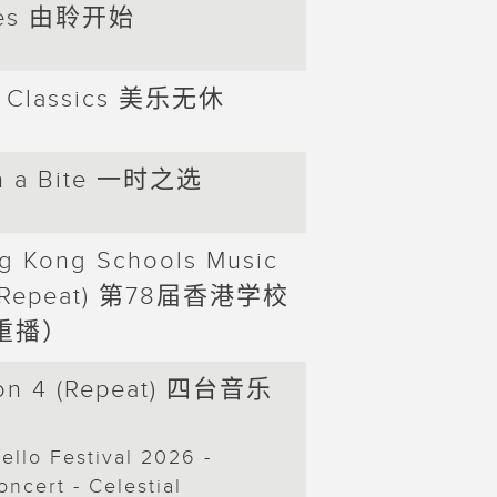
07:00
Sat
otes 由聆开始
|
09:00
09:00
The 
p Classics 美乐无休
|
11:00
尔想
in a Bite 一时之选
11:00
Pla
|
13:00
g Kong Schools Music
13:00
Deli
|
l (Repeat) 第78届香港学校
14:00
重播）
14:00
R4 
|
16:00
系！
 on 4 (Repeat) 四台音乐
）
16:00
Mus
llo Festival 2026 -
|
18:00
ncert - Celestial