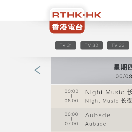
TV 31
TV 32
TV 33
星期
06/0
细听
00:00
Night Musi
|
Night Music 
06:00
06:00
Aubade
|
Aubade
07:00