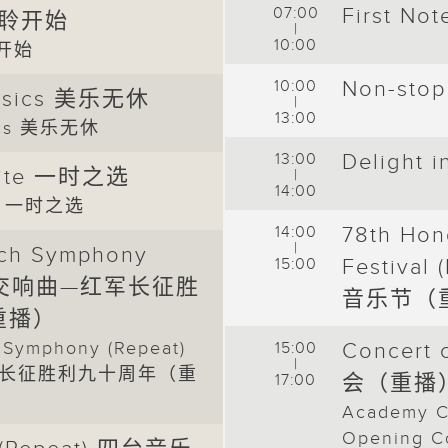
07:00
First N
 由聆开始
|
10:00
聆开始
10:00
Non-sto
assics 美乐无休
|
13:00
sics 美乐无休
13:00
Delight 
 Bite 一时之选
|
14:00
ite 一时之选
14:00
78th Hon
|
rch Symphony
15:00
Festiva
 长征交响曲—红军长征胜
音乐节（
重播）
 Symphony (Repeat)
15:00
Concert
|
长征胜利九十周年（重
17:00
会（重播
Academy Ce
Opening Co