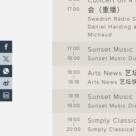
Concert on 
ies: Jonathan
|
17:00
会（重播）
Swedish Radio 
ary 日乐志
Daniel Harding 
 日乐志
Michaud
讯
17:00
Sunset Musi
|
Sunset Music 
18:00
ary 日乐志
18:00
Arts News 
|
 日乐志
Arts News 艺坛
18:18
l 就是古典
18:18
Sunset Musi
|
是古典
Sunset Music 
19:00
四台音乐会
19:00
Simply Clas
|
rchestra:
Simply Classi
20:00
 Birthday