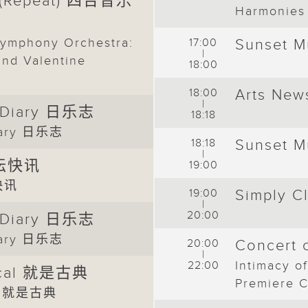
4 (Repeat) 四台音乐
Harmonies
Symphony Orchestra:
17:00
Sunset 
|
and Valentine
18:00
18:00
Arts N
|
c Diary 日乐志
18:18
Diary 日乐志
18:18
Sunset 
|
艺坛快讯
19:00
快讯
19:00
Simply 
|
20:00
c Diary 日乐志
Diary 日乐志
20:00
Concer
|
Intimacy o
22:00
sical 就是古典
Premiere C
cal 就是古典