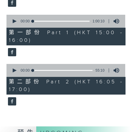
0
Overture to William Tell (for 6
seconds
cellos) (10’)
0
MAHLER (Hibiki SAITO arr.)
seconds
00:00
1:00:10
Adagietto from Symphony No. 5
of
1
第一部份 Part 1 (HKT 15:00 -
(10’)
hour,
16:00)
GARDEL (BARRALET arr.)
10
seconds
Por Una Cabeza (4’)
Hayato SUMINO (Heiman CHEUNG
arr.)
0
Three Nocturnes (12’)
seconds
00:00
55:10
of
Ryuichi SAKAMOTO (Dani WEN arr.)
55
第二部份 Part 2 (HKT 16:05 -
Rain (5’)
minutes,
17:00)
10
Nobuo UEMATSU (Hilson YIP arr.)
seconds
Final Fantasy: Midgar Fantasy
Suite (15’)
Presented by The Hong Kong
Academy for Performing Arts
Recorded at William Au Concert
Hall, The Hong Kong Academy for