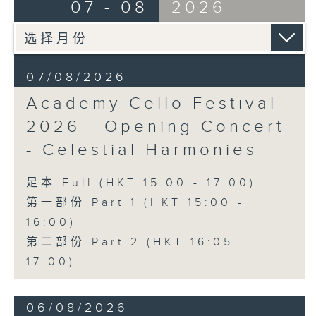
Ancient Melodies (Doming LAM
07 - 08
2026
《雨》 (5’)
trans.)
植松伸夫（叶进杰改编）
Moonlight over the Spring River
《最终幻想：米德加幻想》组曲 (15’)
(12’)
香港演艺学院主办
The Lament of Lady Zhaojun (8’)
2026年4月18日香港演艺学院区永熙音乐厅
07/08/2026
Doming LAM
录音
Academy Cello Festival
Autumn Execution (20’)
录音由香港演艺学院提供
The Insect World (22’)
2026 - Opening Concert
Presented by the Hong Kong
- Celestial Harmonies
Chinese Orchestra as part of the
2006 Hong Kong Arts Festival.
足本 Full (HKT 15:00 - 17:00)
Recorded at Hong Kong City Hall
第一部份 Part 1 (HKT 15:00 -
Concert Hall on 26/2/2006.
16:00)
香港中乐团：林乐培八十大寿志庆音乐会
第二部份 Part 2 (HKT 16:05 -
罗乃新（钢琴）
17:00)
香港中乐团｜阎惠昌（指挥）
林乐培
06/08/2026
《祝贺吹打序乐》 (4’)