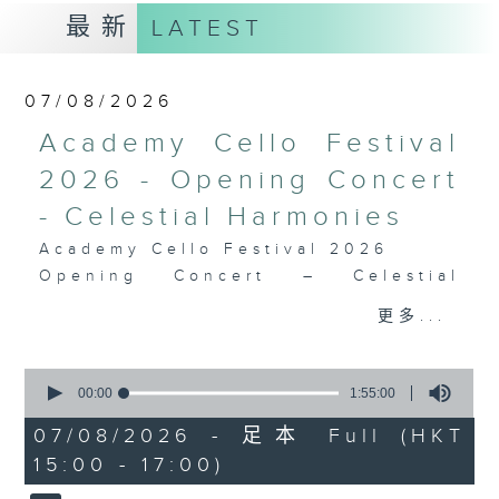
最新
LATEST
07/08/2026
Academy Cello Festival
2026 - Opening Concert
- Celestial Harmonies
Academy Cello Festival 2026
Opening Concert – Celestial
Harmonies
更多...
Students from the Department of
Strings, School of Music of The
0
Hong Kong Academy for
seconds
00:00
1:55:00
Performing Arts
of
1
07/08/2026 - 足本 Full (HKT
GERSHWIN (KAUFMAN arr.)
hour,
15:00 - 17:00)
Three Preludes (for 4 cellos) (8’)
55
minutes,
ROSSINI