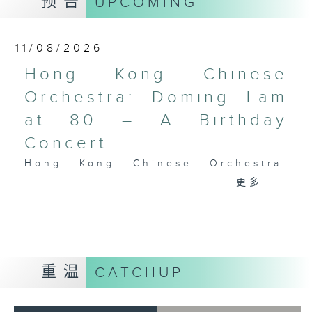
预告
UPCOMING
Performing Arts on on 18/4/2026
Recording provided by HKAPA
11/08/2026
演艺学院大提琴音乐节2026
Hong Kong Chinese
开幕音乐会——星籁弦响
Orchestra: Doming Lam
香港演艺学院音乐学院弦乐系学生
at 80 – A Birthday
歌舒咏（考夫曼改编）
三首前奏曲（为四把大提琴而作） (8’)
Concert
罗西尼
Hong Kong Chinese Orchestra:
《威廉．泰尔》序曲（为六把大提琴而作）
Doming Lam at 80 – A Birthday
更多...
(10’)
Concert
马勒（Hibiki SAITO改编）
Nancy Loo (piano)
〈稍慢板〉，第五交响曲 (10’)
Hong Kong Chinese Orchestra |
加度（巴拉莱改编）
Yan Huichang (conductor)
《一步之差》 (4’)
Doming LAM
角野隼斗（张希文改编）
重温
CATCHUP
Greetings Fanfare (4’)
三首夜曲 (12’)
A Silent Prayer (10’)
坂本龙一（Dani WEN改编）