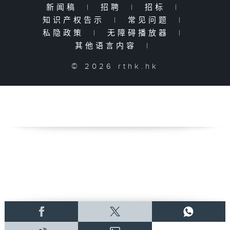
新闻稿
|
招聘
|
招标
|
知识产权告示
|
常见问题
|
私隐政策
|
无障碍播放器
|
其他语言内容
|
© 2026 rthk.hk