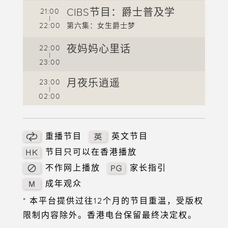
2
大湾
CIBS节目：爵士普及学
21:00
|
0
22:00
第六集：女生爵士梦
全手
夜妈妈心里话
22:00
|
23:00
掘工
月夜乐逍遥
23:00
|
02:00
重播节目
英文节目
节目只可以在香港播放
不作网上播放
家长指引
成年观众
* 本平台提供过往12个月的节目重温，受版权
限制内容除外。香港电台保留最终决定权。