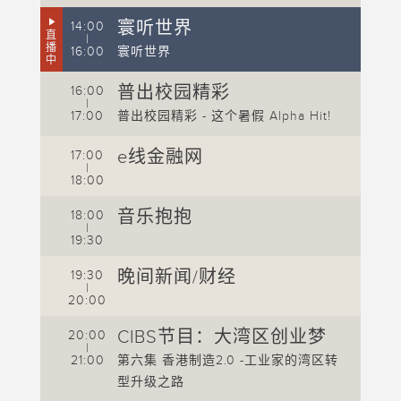
1
寰听世界
14:00
直
1
|
播
16:00
寰听世界
中
1
普出校园精彩
16:00
知识
1
|
17:00
普出校园精彩 - 这个暑假 Alpha Hit!
1
e线金融网
17:00
2
|
 港
18:00
2
！关
音乐抱抱
18:00
2
|
19:30
晚间新闻/财经
19:30
2
|
20:00
2
CIBS节目：大湾区创业梦
20:00
|
2
21:00
第六集 香港制造2.0 -工业家的湾区转
2
型升级之路
故事