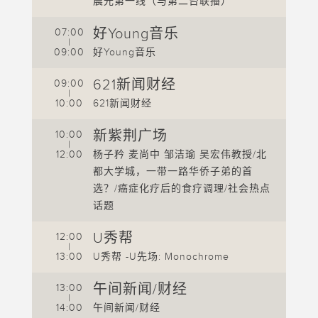
晨光第一线（与第二台联播）
0
好Young音乐
07:00
|
0
09:00
好Young音乐
1
621新闻财经
09:00
1
|
10:00
621新闻财经
1
新紫荆广场
10:00
1
|
本杀
12:00
杨子矜 麦尚中 邹洁瑜 吴宏伟教授/北
1
到乡村
都大学城，一带一路华侨子弟的首
1
选？/癌症化疗后的食疗调理/社会热点
1
话题
1
U秀帮
12:00
|
1
13:00
U秀帮 -U先场: Monochrome
1
午间新闻/财经
13:00
|
1
14:00
午间新闻/财经