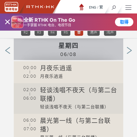
ENG
/
繁
×
全新 RTHK On The Go
取得
TV 31
TV 32
TV 33
TV 34
TV 35
R1
一手掌握 RTHK 电台、电视节目
R2
R3
R4
R5
普
港声
湾声
星期四
06/08
月夜乐逍遥
00:00
0
|
02:00
月夜乐逍遥
0
0
二台
轻谈浅唱不夜天（与第二台
02:00
|
0
联播）
06:00
轻谈浅唱不夜天（与第二台联播）
0
联
晨光第一线（与第二台联
0
06:00
|
播）
07:00
0