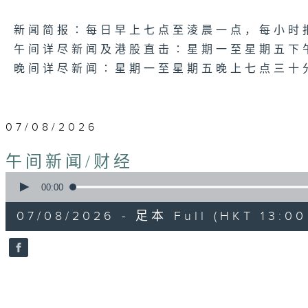
新闻简报∶每日早上七点至淩晨一点，每小时
午间详尽新闻及港股直击∶星期一至星期五下
晚间详尽新闻∶星期一至星期五晚上七点三十
07/08/2026
午间新闻/财经
0
seconds
00:00
of
1
07/08/2026 - 足本 Full (HKT 13:00 
hour,
0
seconds
Volume
90%