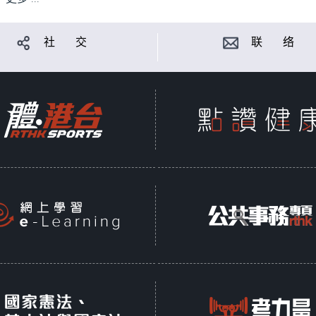
社 交
联 络