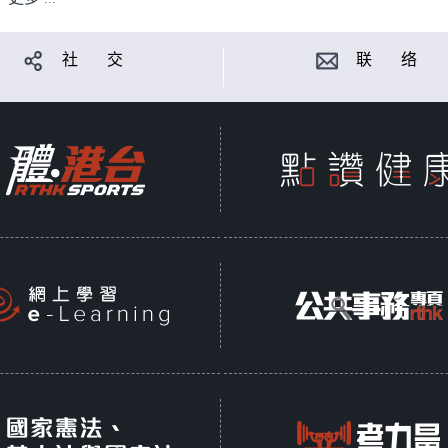
社 交
联 络