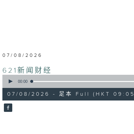
07/08/2026
621新闻财经
0
seconds
00:00
of
55
07/08/2026 - 足本 Full (HKT 09:05
minutes,
0
seconds
Volume
90%