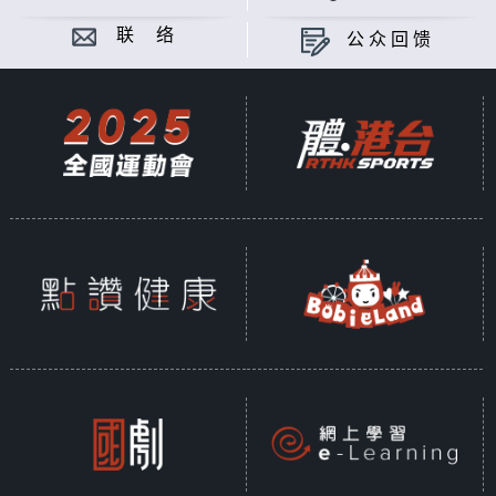
联 络
公众回馈