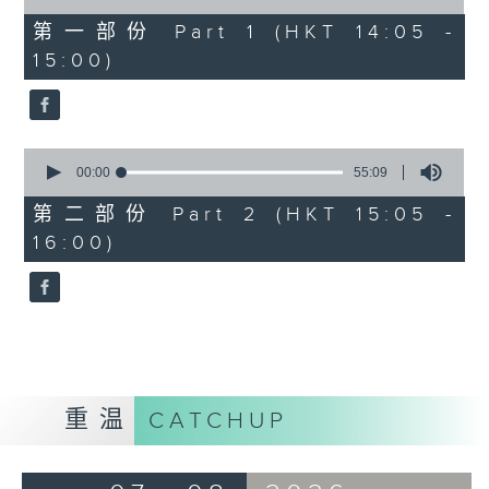
of
55
第一部份 Part 1 (HKT 14:05 -
minutes,
15:00)
0
seconds
0
seconds
00:00
55:09
of
55
第二部份 Part 2 (HKT 15:05 -
minutes,
16:00)
9
seconds
重温
CATCHUP