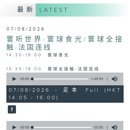
最新
LATEST
07/08/2026
寰听世界-寰球食光/寰球全接
触-法国连线
14:30-15:00 寰球食光
15:30-16:00 寰球全接触-法国连线
0
seconds
00:00
1:49:59
of
1
07/08/2026 - 足本 Full (HKT
hour,
14:05 - 16:00)
49
minutes,
59
seconds
0
seconds
00:00
55:00