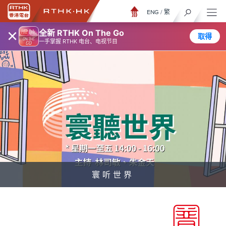
ENG
/
繁
×
全新 RTHK On The Go
取得
一手掌握 RTHK 电台、电视节目
寰听世界