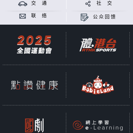
交 通
社 交
联 络
公众回馈