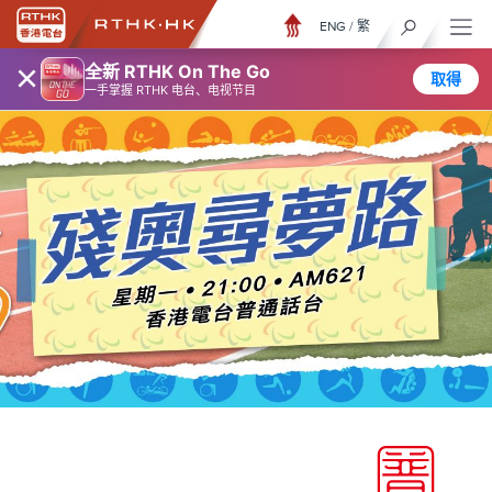
ENG
/
繁
×
全新 RTHK On The Go
取得
一手掌握 RTHK 电台、电视节目