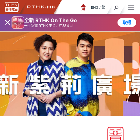
ENG
/
繁
×
全新 RTHK On The Go
取得
一手掌握 RTHK 电台、电视节目