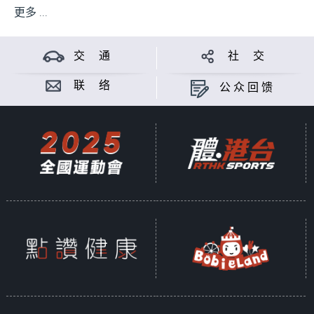
更多 ...
交 通
社 交
联 络
公众回馈