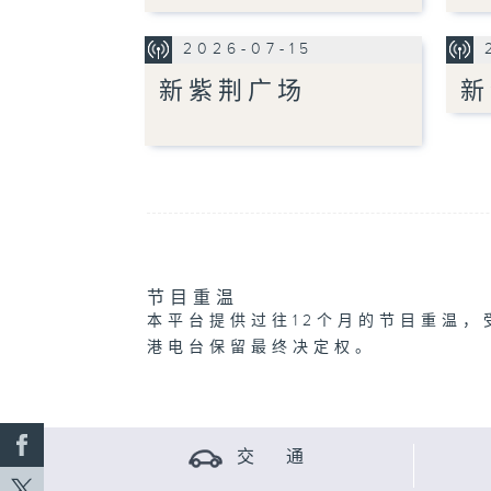
2026-07-15
新紫荆广场
新
节目重温
本平台提供过往12个月的节目重温，
港电台保留最终决定权。
交 通