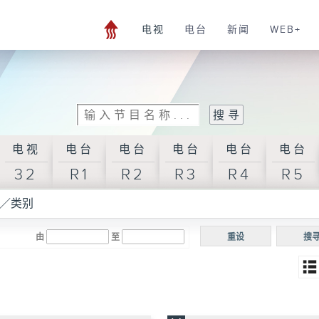
电视
电台
新闻
WEB+
电视
电台
电台
电台
电台
电台
32
R1
R2
R3
R4
R5
／类别
由
至
重设
搜