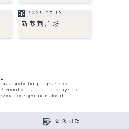
2026-07-10
新紫荆广场
VE
e available for programmes
12 months, subject to copyright
erves the right to make the final
公众回馈