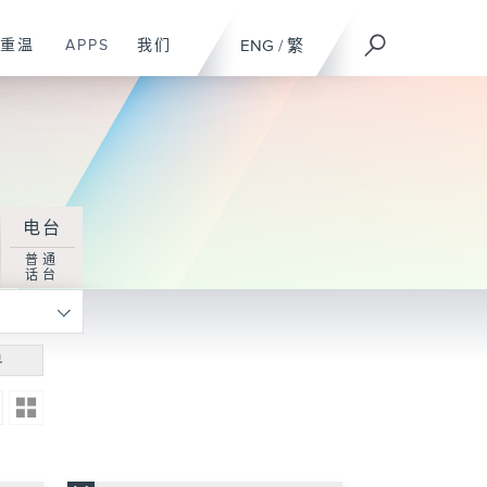
重温
APPS
我们
ENG
/
繁
电台
普通
话台
寻