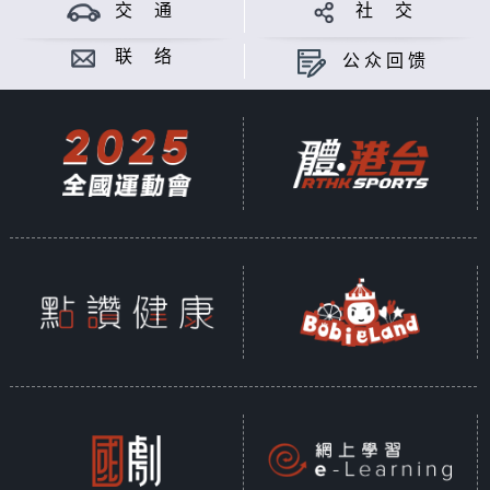
交 通
社 交
联 络
公众回馈