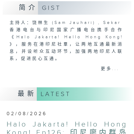
简介
GIST
主持人：饶林生 (Sam Jauhari) , Sekar
香港电台与印尼国家广播电台携手合作
《Halo Jakarta! Hello Hong Kong!
》，服务在港印尼社羣，让两地互通最新消
息，并设听众互动环节，加强两地印尼人联
系，促进民心互通。
RTHK and RRI proudly present
更多...
“Halo Jakarta! Hello Hong Kong!”
for broadcast in Indonesia and
Hong Kong. The programme will
最新
LATEST
share the latest news between
Hong Kong and Indonesia, and
include listener interaction
02/08/2026
segments to strengthen
Halo Jakarta! Hello Hong
connections between Indonesians
in the two places to promote
Kong! Ep126: 印尼廖内群岛