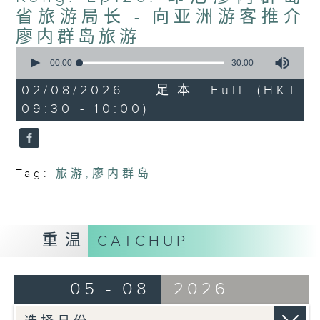
people-to-people bonds.
省旅游局长 - 向亚洲游客推介
廖内群岛旅游
0
seconds
00:00
30:00
of
30
02/08/2026 - 足本 Full (HKT
minutes,
09:30 - 10:00)
0
seconds
Tag:
旅游
,
廖内群岛
重温
CATCHUP
05 - 08
2026